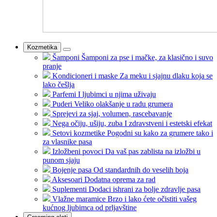
Kozmetika
Šamponi
Šamponi za pse i mačke, za klasično i suvo
pranje
Kondicioneri i maske
Za meku i sjajnu dlaku koja se
lako češlja
Parfemi
I ljubimci u njima uživaju
Puderi
Veliko olakšanje u radu grumera
Sprejevi
za sjaj, volumen, rascebavanje
Nega očiju, ušiju, zuba
I zdravstveni i estetski efekat
Setovi kozmetike
Pogodni su kako za grumere tako i
za vlasnike pasa
Izložbeni povoci
Da vaš pas zablista na izložbi u
punom sjaju
Bojenje pasa
Od standardnih do veselih boja
Aksesoari
Dodatna oprema za rad
Suplementi
Dodaci ishrani za bolje zdravlje pasa
Vlažne maramice
Brzo i lako ćete očistiti vašeg
kućnog ljubimca od prljavštine