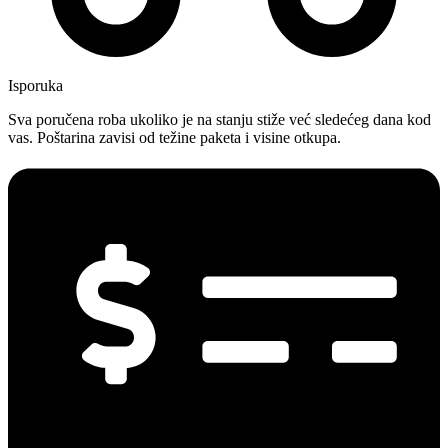
Isporuka
Sva poručena roba ukoliko je na stanju stiže već sledećeg dana kod
vas. Poštarina zavisi od težine paketa i visine otkupa.