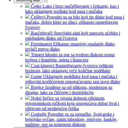
Grooming alati
Četke
Lako i brzo rasčešljavanje i četkanje, kao i
lako uklanjanje podlake kod pasa i mačaka
Češljevi
Pogodni su za bilo koji tip dlake kod pasa i
mačaka, dobro klize po dlaci, efikasno raspetljavaju
čvorove
Rasćebivači
Specijalni alati koji rasecaju ućebke i
oslobađaju dlaku od čvorova
Furminatori
Efikasno smanjuje opadanje dlake,
izvlači mrtvu dlaku
Trimeri
Idealni za pse sa tvrdom dlakom poput
terijera i španijela, setera i šnaucera
Coat kingovi
Raspetljavanje čvorova velikom
brzinom, lako uklanjaju veće količine poddlake
Gume
Uklanjanje poddlake kod pasa i mačaka i
njihovim korišćenjem omogućavamo rast nove dlake
Brnjice
Izrađene su od silikona, modernog su
dizajna, lake za čišćenje i dezinfekciju
Nokti
Sečice sa veoma dobrom oštrinom,
ergonomskom ručkom koja omogućava dobar hvat i
oštricom od nerđajućeg čelika
Grabulje
Pogodne su za nemačke, švajcarske i
belgijske ovčare, zatim labradore, retrivere, haskije,
malinoe, pse sa polarnom dlakom