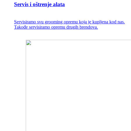
Servis i oštrenje alata
Servisiramo svu grooming opremu koja je kupljena kod nas.
Takođe servisiramo opremu drugih brendova.