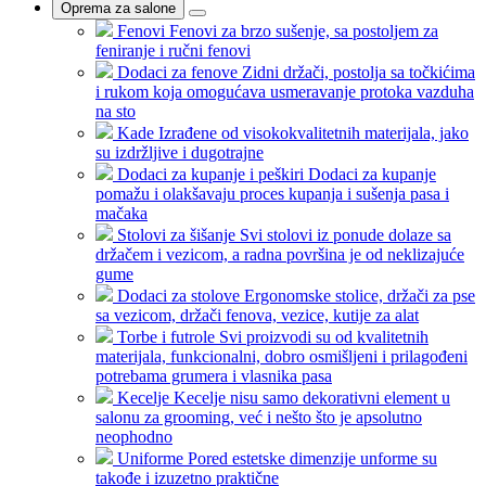
Oprema za salone
Fenovi
Fenovi za brzo sušenje, sa postoljem za
feniranje i ručni fenovi
Dodaci za fenove
Zidni držači, postolja sa točkićima
i rukom koja omogućava usmeravanje protoka vazduha
na sto
Kade
Izrađene od visokokvalitetnih materijala, jako
su izdržljive i dugotrajne
Dodaci za kupanje i peškiri
Dodaci za kupanje
pomažu i olakšavaju proces kupanja i sušenja pasa i
mačaka
Stolovi za šišanje
Svi stolovi iz ponude dolaze sa
držačem i vezicom, a radna površina je od neklizajuće
gume
Dodaci za stolove
Ergonomske stolice, držači za pse
sa vezicom, držači fenova, vezice, kutije za alat
Torbe i futrole
Svi proizvodi su od kvalitetnih
materijala, funkcionalni, dobro osmišljeni i prilagođeni
potrebama grumera i vlasnika pasa
Kecelje
Kecelje nisu samo dekorativni element u
salonu za grooming, već i nešto što je apsolutno
neophodno
Uniforme
Pored estetske dimenzije unforme su
takođe i izuzetno praktične