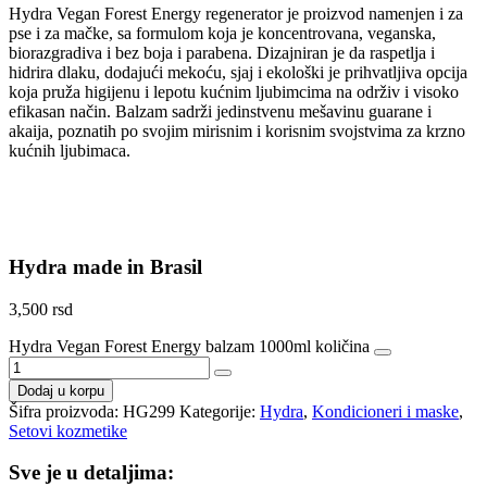
Hydra Vegan Forest Energy regenerator je proizvod namenjen i za
pse i za mačke, sa formulom koja je koncentrovana, veganska,
biorazgradiva i bez boja i parabena. Dizajniran je da raspetlja i
hidrira dlaku, dodajući mekoću, sjaj i ekološki je prihvatljiva opcija
koja pruža higijenu i lepotu kućnim ljubimcima na održiv i visoko
efikasan način. Balzam sadrži jedinstvenu mešavinu guarane i
akaija, poznatih po svojim mirisnim i korisnim svojstvima za krzno
kućnih ljubimaca.
Hydra made in Brasil
3,500
rsd
Hydra Vegan Forest Energy balzam 1000ml količina
Dodaj u korpu
Šifra proizvoda:
HG299
Kategorije:
Hydra
,
Kondicioneri i maske
,
Setovi kozmetike
Sve je u detaljima: