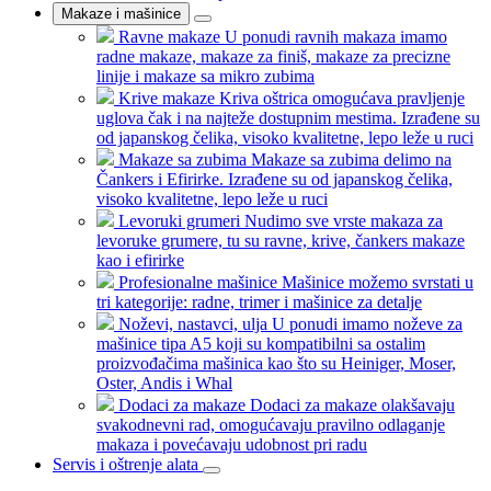
Makaze i mašinice
Ravne makaze
U ponudi ravnih makaza imamo
radne makaze, makaze za finiš, makaze za precizne
linije i makaze sa mikro zubima
Krive makaze
Kriva oštrica omogućava pravljenje
uglova čak i na najteže dostupnim mestima. Izrađene su
od japanskog čelika, visoko kvalitetne, lepo leže u ruci
Makaze sa zubima
Makaze sa zubima delimo na
Čankers i Efirirke. Izrađene su od japanskog čelika,
visoko kvalitetne, lepo leže u ruci
Levoruki grumeri
Nudimo sve vrste makaza za
levoruke grumere, tu su ravne, krive, čankers makaze
kao i efirirke
Profesionalne mašinice
Mašinice možemo svrstati u
tri kategorije: radne, trimer i mašinice za detalje
Noževi, nastavci, ulja
U ponudi imamo noževe za
mašinice tipa A5 koji su kompatibilni sa ostalim
proizvođačima mašinica kao što su Heiniger, Moser,
Oster, Andis i Whal
Dodaci za makaze
Dodaci za makaze olakšavaju
svakodnevni rad, omogućavaju pravilno odlaganje
makaza i povećavaju udobnost pri radu
Servis i oštrenje alata