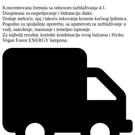
Koncentrovana formula sa odnosom razblaživanja 4:1.
Dizajnirana za raspetljavanje i hidrataciju dlake.
Dodaje mekoću, sjaj i lakoću rukovanja krznom kućnog ljubimca.
Pogodno za spoljašnju upotrebu, sa uputstvom za razblaživanje u
vodi, nanošenje, masiranje i temeljno ispiranje.
Za najbolji rezultat, koristite kombinaciju ovog balzama i Hydra
Vegan Forest ENERGY šampona.