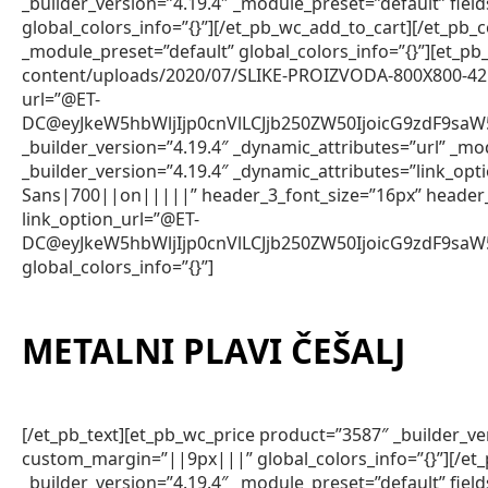
_builder_version=”4.19.4″ _module_preset=”default” fie
global_colors_info=”{}”][/et_pb_wc_add_to_cart][/et_pb_
_module_preset=”default” global_colors_info=”{}”][et_
content/uploads/2020/07/SLIKE-PROIZVODA-800X800-42.jpg”
url=”@ET-
DC@eyJkeW5hbWljIjp0cnVlLCJjb250ZW50IjoicG9zdF9sa
_builder_version=”4.19.4″ _dynamic_attributes=”url” _mod
_builder_version=”4.19.4″ _dynamic_attributes=”link_op
Sans|700||on|||||” header_3_font_size=”16px” header
link_option_url=”@ET-
DC@eyJkeW5hbWljIjp0cnVlLCJjb250ZW50IjoicG9zdF9sa
global_colors_info=”{}”]
METALNI PLAVI ČEŠALJ
[/et_pb_text][et_pb_wc_price product=”3587″ _builder_v
custom_margin=”||9px|||” global_colors_info=”{}”][/et
_builder_version=”4.19.4″ _module_preset=”default” fie