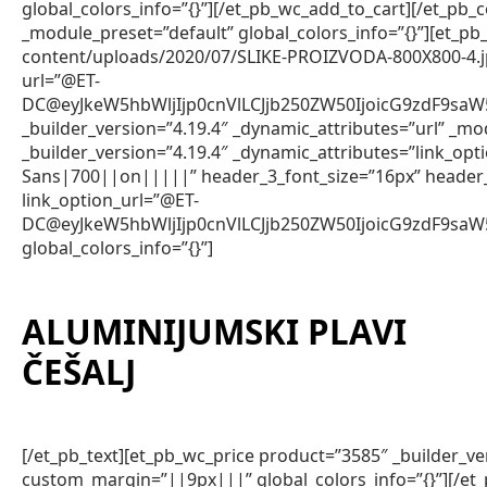
global_colors_info=”{}”][/et_pb_wc_add_to_cart][/et_pb_
_module_preset=”default” global_colors_info=”{}”][et_
content/uploads/2020/07/SLIKE-PROIZVODA-800X800-4.jpg” 
url=”@ET-
DC@eyJkeW5hbWljIjp0cnVlLCJjb250ZW50IjoicG9zdF9s
_builder_version=”4.19.4″ _dynamic_attributes=”url” _mod
_builder_version=”4.19.4″ _dynamic_attributes=”link_op
Sans|700||on|||||” header_3_font_size=”16px” header
link_option_url=”@ET-
DC@eyJkeW5hbWljIjp0cnVlLCJjb250ZW50IjoicG9zdF9s
global_colors_info=”{}”]
ALUMINIJUMSKI PLAVI
ČEŠALJ
[/et_pb_text][et_pb_wc_price product=”3585″ _builder_v
custom_margin=”||9px|||” global_colors_info=”{}”][/et