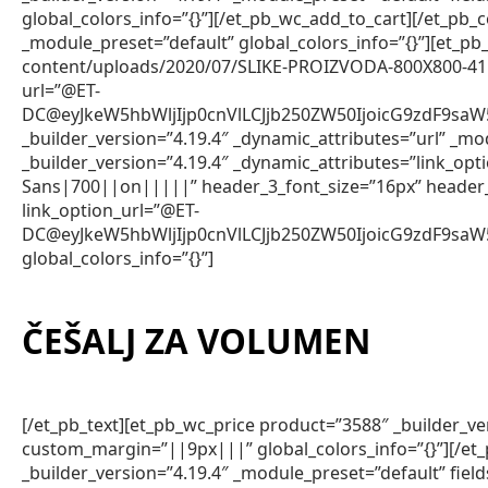
global_colors_info=”{}”][/et_pb_wc_add_to_cart][/et_pb_
_module_preset=”default” global_colors_info=”{}”][et_
content/uploads/2020/07/SLIKE-PROIZVODA-800X800-41.jpg”
url=”@ET-
DC@eyJkeW5hbWljIjp0cnVlLCJjb250ZW50IjoicG9zdF9sa
_builder_version=”4.19.4″ _dynamic_attributes=”url” _mod
_builder_version=”4.19.4″ _dynamic_attributes=”link_op
Sans|700||on|||||” header_3_font_size=”16px” header
link_option_url=”@ET-
DC@eyJkeW5hbWljIjp0cnVlLCJjb250ZW50IjoicG9zdF9sa
global_colors_info=”{}”]
ČEŠALJ ZA VOLUMEN
[/et_pb_text][et_pb_wc_price product=”3588″ _builder_v
custom_margin=”||9px|||” global_colors_info=”{}”][/et
_builder_version=”4.19.4″ _module_preset=”default” fie