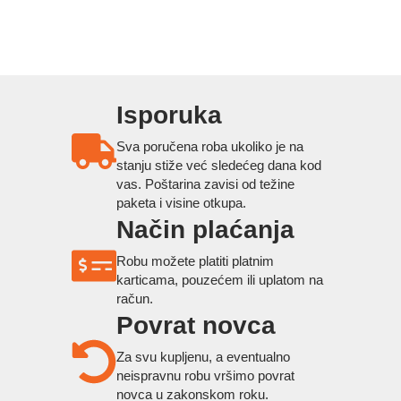
Isporuka
Sva poručena roba ukoliko je na
stanju stiže već sledećeg dana kod
vas. Poštarina zavisi od težine
paketa i visine otkupa.
Način plaćanja
Robu možete platiti platnim
karticama, pouzećem ili uplatom na
račun.
Povrat novca
Za svu kupljenu, a eventualno
neispravnu robu vršimo povrat
novca u zakonskom roku.