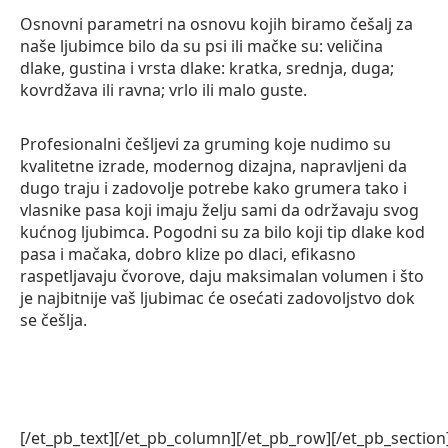
Osnovni parametri na osnovu kojih biramo češalj za
naše ljubimce bilo da su psi ili mačke su: veličina
dlake, gustina i vrsta dlake: kratka, srednja, duga;
kovrdžava ili ravna; vrlo ili malo guste.
Profesionalni češljevi za gruming koje nudimo su
kvalitetne izrade, modernog dizajna, napravljeni da
dugo traju i zadovolje potrebe kako grumera tako i
vlasnike pasa koji imaju želju sami da održavaju svog
kućnog ljubimca. Pogodni su za bilo koji tip dlake kod
pasa i mačaka, dobro klize po dlaci, efikasno
raspetljavaju čvorove, daju maksimalan volumen i što
je najbitnije vaš ljubimac će osećati zadovoljstvo dok
se češlja.
[/et_pb_text][/et_pb_column][/et_pb_row][/et_pb_section]