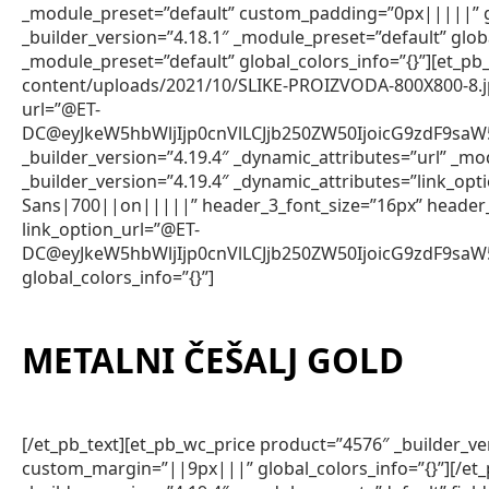
_module_preset=”default” custom_padding=”0px|||||” gl
_builder_version=”4.18.1″ _module_preset=”default” glob
_module_preset=”default” global_colors_info=”{}”][et_
content/uploads/2021/10/SLIKE-PROIZVODA-800X800-8.jpg” 
url=”@ET-
DC@eyJkeW5hbWljIjp0cnVlLCJjb250ZW50IjoicG9zdF9sa
_builder_version=”4.19.4″ _dynamic_attributes=”url” _mod
_builder_version=”4.19.4″ _dynamic_attributes=”link_op
Sans|700||on|||||” header_3_font_size=”16px” header
link_option_url=”@ET-
DC@eyJkeW5hbWljIjp0cnVlLCJjb250ZW50IjoicG9zdF9sa
global_colors_info=”{}”]
METALNI ČEŠALJ GOLD
[/et_pb_text][et_pb_wc_price product=”4576″ _builder_v
custom_margin=”||9px|||” global_colors_info=”{}”][/et