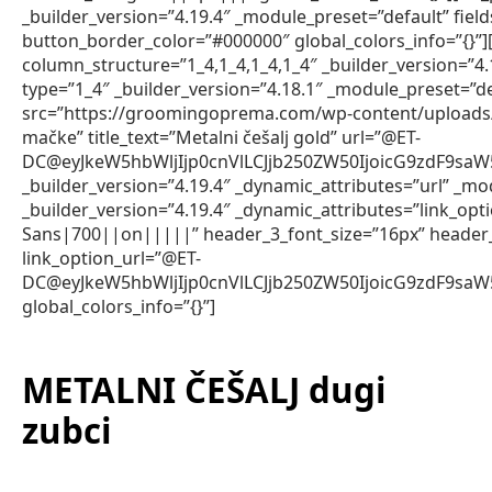
_builder_version=”4.19.4″ _module_preset=”default” fiel
button_border_color=”#000000″ global_colors_info=”{}”
column_structure=”1_4,1_4,1_4,1_4″ _builder_version=”4.
type=”1_4″ _builder_version=”4.18.1″ _module_preset=”de
src=”https://groomingoprema.com/wp-content/uploads/2
mačke” title_text=”Metalni češalj gold” url=”@ET-
DC@eyJkeW5hbWljIjp0cnVlLCJjb250ZW50IjoicG9zdF9sa
_builder_version=”4.19.4″ _dynamic_attributes=”url” _mod
_builder_version=”4.19.4″ _dynamic_attributes=”link_op
Sans|700||on|||||” header_3_font_size=”16px” header
link_option_url=”@ET-
DC@eyJkeW5hbWljIjp0cnVlLCJjb250ZW50IjoicG9zdF9sa
global_colors_info=”{}”]
METALNI ČEŠALJ dugi
zubci