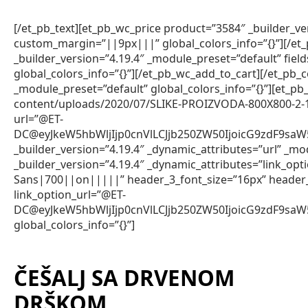
[/et_pb_text][et_pb_wc_price product=”3584″ _builder_v
custom_margin=”||9px|||” global_colors_info=”{}”][/et
_builder_version=”4.19.4″ _module_preset=”default” fie
global_colors_info=”{}”][/et_pb_wc_add_to_cart][/et_pb_
_module_preset=”default” global_colors_info=”{}”][et_
content/uploads/2020/07/SLIKE-PROIZVODA-800X800-2-1.jpg
url=”@ET-
DC@eyJkeW5hbWljIjp0cnVlLCJjb250ZW50IjoicG9zdF9sa
_builder_version=”4.19.4″ _dynamic_attributes=”url” _mod
_builder_version=”4.19.4″ _dynamic_attributes=”link_op
Sans|700||on|||||” header_3_font_size=”16px” header
link_option_url=”@ET-
DC@eyJkeW5hbWljIjp0cnVlLCJjb250ZW50IjoicG9zdF9sa
global_colors_info=”{}”]
ČEŠALJ SA DRVENOM
DRŠKOM