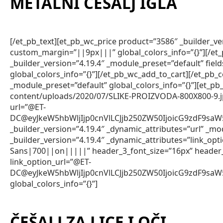
METALNI ČEŠALJ IGLA
[/et_pb_text][et_pb_wc_price product=”3586″ _builder_v
custom_margin=”||9px|||” global_colors_info=”{}”][/et
_builder_version=”4.19.4″ _module_preset=”default” fie
global_colors_info=”{}”][/et_pb_wc_add_to_cart][/et_pb_
_module_preset=”default” global_colors_info=”{}”][et_
content/uploads/2020/07/SLIKE-PROIZVODA-800X800-9.jpg” 
url=”@ET-
DC@eyJkeW5hbWljIjp0cnVlLCJjb250ZW50IjoicG9zdF9s
_builder_version=”4.19.4″ _dynamic_attributes=”url” _mod
_builder_version=”4.19.4″ _dynamic_attributes=”link_op
Sans|700||on|||||” header_3_font_size=”16px” header
link_option_url=”@ET-
DC@eyJkeW5hbWljIjp0cnVlLCJjb250ZW50IjoicG9zdF9s
global_colors_info=”{}”]
ČEŠALJ ZA LICE I OČI