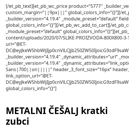
[/et_pb_text][et_pb_wc_price product=”5777″ _builder_v
custom_margin=”||9px|||” global_colors_info=”{}”][/et
_builder_version=”4.19.4″ _module_preset=”default” fie
global_colors_info=”{}”][/et_pb_wc_add_to_cart][/et_pb_
_module_preset=”default” global_colors_info=”{}”][et_
content/uploads/2020/07/SLIKE-PROIZVODA-800X800-3-1.jpg
url=”@ET-
DC@eyJkeW5hbWljIjp0cnVlLCJjb250ZW50IjoicG9zdF9sa
_builder_version=”4.19.4″ _dynamic_attributes=”url” _mod
_builder_version=”4.19.4″ _dynamic_attributes=”link_op
Sans|700||on|||||” header_3_font_size=”16px” header
link_option_url=”@ET-
DC@eyJkeW5hbWljIjp0cnVlLCJjb250ZW50IjoicG9zdF9sa
global_colors_info=”{}”]
METALNI ČEŠALJ kratki
zubci