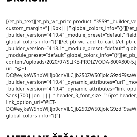
[/et_pb_text][et_pb_wc_price product=”3559″ _builder_v
custom_margin=”||9px|||” global_colors_info=”{}”][/et
_builder_version=”4.19.4″ _module_preset=”default” fie
global_colors_info=”{}”][/et_pb_wc_add_to_cart][/et_pb
_builder_version=”4.18.1″ _module_preset=”default” glob
_module_preset=”default” global_colors_info=”{}”][et_
content/uploads/2020/07/SLIKE-PROIZVODA-800X800-5.jpg” 
url=”@ET-
DC@eyJkeW5hbWljIjp0cnVlLCJjb250ZW50IjoicG9zdF9sa
_builder_version=”4.19.4″ _dynamic_attributes=”url” _mod
_builder_version=”4.19.4″ _dynamic_attributes=”link_op
Sans|700||on|||||” header_3_font_size=”16px” header
link_option_url=”@ET-
DC@eyJkeW5hbWljIjp0cnVlLCJjb250ZW50IjoicG9zdF9sa
global_colors_info=”{}”]