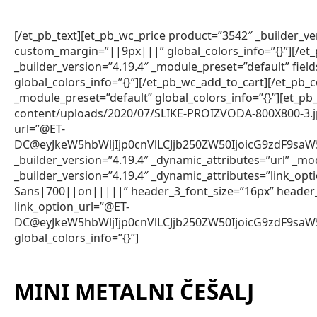
[/et_pb_text][et_pb_wc_price product=”3542″ _builder_v
custom_margin=”||9px|||” global_colors_info=”{}”][/et
_builder_version=”4.19.4″ _module_preset=”default” fie
global_colors_info=”{}”][/et_pb_wc_add_to_cart][/et_pb_
_module_preset=”default” global_colors_info=”{}”][et_
content/uploads/2020/07/SLIKE-PROIZVODA-800X800-3.jpg” 
url=”@ET-
DC@eyJkeW5hbWljIjp0cnVlLCJjb250ZW50IjoicG9zdF9s
_builder_version=”4.19.4″ _dynamic_attributes=”url” _mod
_builder_version=”4.19.4″ _dynamic_attributes=”link_op
Sans|700||on|||||” header_3_font_size=”16px” header
link_option_url=”@ET-
DC@eyJkeW5hbWljIjp0cnVlLCJjb250ZW50IjoicG9zdF9s
global_colors_info=”{}”]
MINI METALNI ČEŠALJ