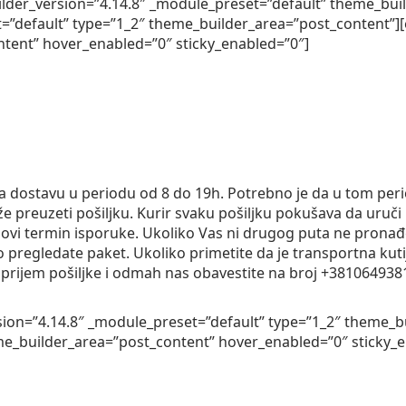
ilder_version=”4.14.8″ _module_preset=”default” theme_bui
=”default” type=”1_2″ theme_builder_area=”post_content”][e
tent” hover_enabled=”0″ sticky_enabled=”0″]
za dostavu u periodu od 8 do 19h. Potrebno je da u tom per
 preuzeti pošiljku. Kurir svaku pošiljku pokušava da uruči 
novi termin isporuke. Ukoliko Vas ni drugog puta ne pronađe
o pregledate paket. Ukoliko primetite da je transportna ku
te prijem pošiljke i odmah nas obavestite na broj +3810649
sion=”4.14.8″ _module_preset=”default” type=”1_2″ theme_b
me_builder_area=”post_content” hover_enabled=”0″ sticky_