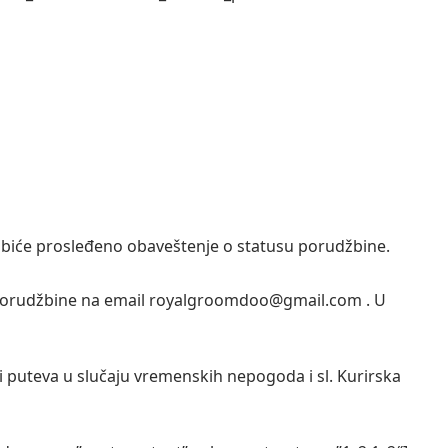
, biće prosleđeno obaveštenje o statusu porudžbine.
 porudžbine na email royalgroomdoo@gmail.com . U
 puteva u slučaju vremenskih nepogoda i sl. Kurirska