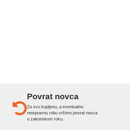
Povrat novca
Za svu kupljenu, a eventualno
neispravnu robu vršimo povrat novca
u zakonskom roku.