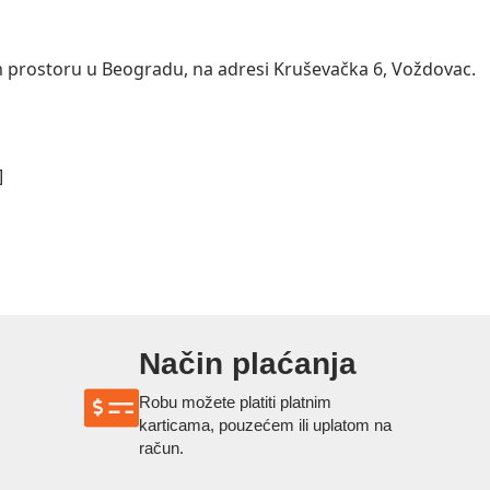
m prostoru u Beogradu, na adresi Kruševačka 6, Voždovac.
]
Način plaćanja
Robu možete platiti platnim
karticama, pouzećem ili uplatom na
račun.