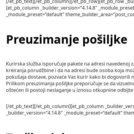
[/et_pb_text][/et_pb_column][/et_pb_row][et_pb_row _bu
[et_pb_column _builder_version=”4.14.8″ _module_preset
_module_preset=”default” theme_builder_area=”post_con
Preuzimanje pošiljke
Kurirska služba isporučuje pakete na adresi navedenoj 
kreiranja porudžbine i da na adresi bude osoba koja može
pokušaja dostave, pozvaće Vas kurir kako bi dogovorili 
Prilikom preuzimanja pošiljke preporučuje se da vizueln
oštećen ili postoji neslaganje u iznosu otkupnine odbij
[/et_pb_text][/et_pb_column][et_pb_column _builder_ver
_builder_version=”4.14.8″ _module_preset=”default” the