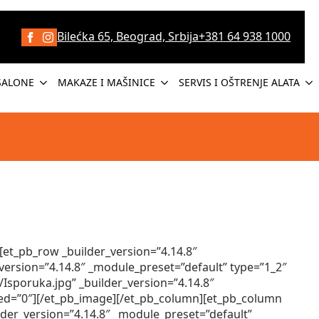
Bilećka 65, Beograd, Srbija
+381 64 938 1000
SALONE
MAKAZE I MAŠINICE
SERVIS I OŠTRENJE ALATA
[et_pb_row _builder_version=”4.14.8″
ersion=”4.14.8″ _module_preset=”default” type=”1_2″
sporuka.jpg” _builder_version=”4.14.8″
led=”0″][/et_pb_image][/et_pb_column][et_pb_column
lder_version=”4.14.8″ _module_preset=”default”