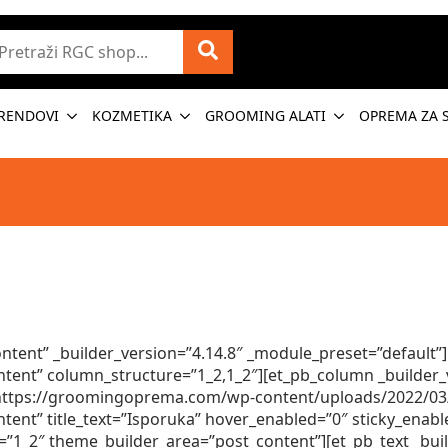
etraži
RENDOVI
KOZMETIKA
GROOMING ALATI
OPREMA ZA 
ntent” _builder_version=”4.14.8″ _module_preset=”default”]
tent” column_structure=”1_2,1_2″][et_pb_column _builder_v
https://groomingoprema.com/wp-content/uploads/2022/03/I
tent” title_text=”Isporuka” hover_enabled=”0″ sticky_enab
e=”1_2″ theme_builder_area=”post_content”][et_pb_text _bui