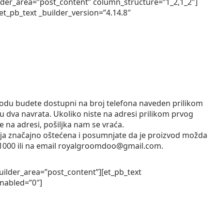
lder_area=”post_content” column_structure=”1_2,1_2″]
t_pb_text _builder_version=”4.14.8″
iodu budete dostupni na broj telefona naveden prilikom
u dva navrata. Ukoliko niste na adresi prilikom prvog
 na adresi, pošiljka nam se vraća.
tija značajno oštećena i posumnjate da je proizvod možda
381000 ili na email royalgroomdoo@gmail.com.
uilder_area=”post_content”][et_pb_text
enabled=”0″]