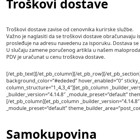
Troškovi dostave
Troškovi dostave zavise od cenovnika kurirske službe.
Važno je naglasiti da se troškovi dostave obračunavaju is
prosleđuje na adresu navedenu za isporuku. Dostava se
U slučaju zamene poručenog artikla u našem maloprodaj
PDV je uračunat u cenu troškova dostave.
[/et_pb_text][/et_pb_column][/et_pb_row][/et_pb_section
background_color=”#ededed” hover_enabled=”0″ sticky_e
column_structure=”1_4,3_4″][et_pb_column _builder_vers
_builder_version=”4.14.8″ _module_preset=”default” the
[/et_pb_column][et_pb_column _builder_version=”4.14.8″
_module_preset=”default” theme_builder_area=”post_con
Samokupovina