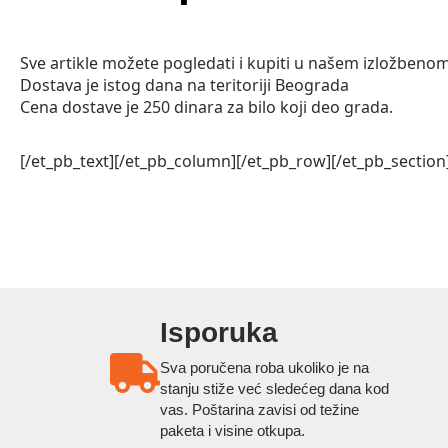
Sve artikle možete pogledati i kupiti u našem izložbeno
Dostava je istog dana na teritoriji Beograda
Cena dostave je 250 dinara za bilo koji deo grada.
[/et_pb_text][/et_pb_column][/et_pb_row][/et_pb_section
Isporuka
Sva poručena roba ukoliko je na
stanju stiže već sledećeg dana kod
vas. Poštarina zavisi od težine
paketa i visine otkupa.