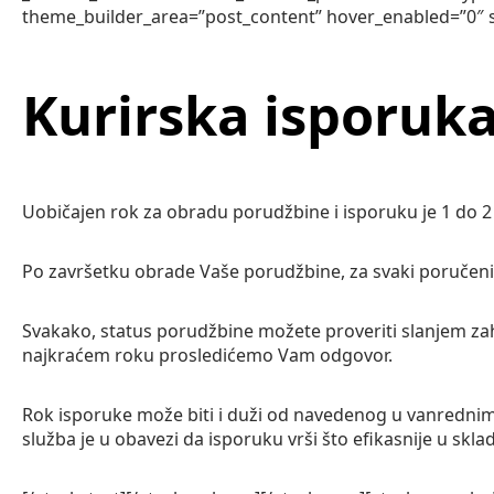
theme_builder_area=”post_content” hover_enabled=”0″ s
Kurirska isporuka 
Uobičajen rok za obradu porudžbine i isporuku je 1 do 
Po završetku obrade Vaše porudžbine, za svaki poručeni 
Svakako, status porudžbine možete proveriti slanjem 
najkraćem roku prosledićemo Vam odgovor.
Rok isporuke može biti i duži od navedenog u vanrednim
služba je u obavezi da isporuku vrši što efikasnije u sk