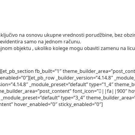
ključivo na osnovu ukupne vrednosti porudžbine, bez obzira 
 evidentira samo na jednom računu.
nom objektu , ukoliko kolege mogu obaviti zamenu na licu
][et_pb_section fb_built=”1″ theme_builder_area=”post_cont
nabled=”0″][et_pb_row _builder_version=”4.14.8″ _module
ion=”4.14.8″ _module_preset=”default” type=”1_4″ theme_b
me_builder_area=”post_content” font_icon=”||fa||900″ hov
 _module_preset=”default” type=”3_4″ theme_builder_area=”
tent” hover_enabled=”0″ sticky_enabled=”0″]