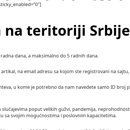
ticky_enabled=”0″]
na teritoriji Srbije
2 radna dana, a maksimalno do 5 radnih dana.
artikal, na email adresu sa kojom ste registrovani na sajtu
zahteva, u kome je potrebno da nam navedete samo ID broj
 slučajevima poput velikih gužvi, pandemija, neprohodnosti
ladu sa svojim mogućnostima i poslovnim kapacitetima.