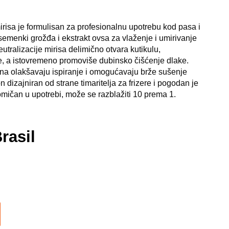
risa je formulisan za profesionalnu upotrebu kod pasa i
emenki grožđa i ekstrakt ovsa za vlaženje i umirivanje
utralizacije mirisa delimično otvara kutikulu,
ne, a istovremeno promoviše dubinsko čišćenje dlake.
a olakšavaju ispiranje i omogućavaju brže sušenje
 dizajniran od strane timaritelja za frizere i pogodan je
mičan u upotrebi, može se razblažiti 10 prema 1.
rasil