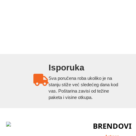
Isporuka
Sva poručena roba ukoliko je na
stanju stiže već sledećeg dana kod
vas. Poštarina zavisi od težine
paketa i visine otkupa.
BRENDOVI