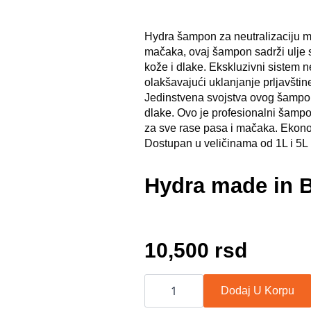
Hydra šampon za neutralizaciju mi
mačaka, ovaj šampon sadrži ulje s
kože i dlake. Ekskluzivni sistem ne
olakšavajući uklanjanje prljavšti
Jedinstvena svojstva ovog šampon
dlake. Ovo je profesionalni šampon
za sve rase pasa i mačaka. Ekono
Dostupan u veličinama od 1L i 5L
Hydra made in B
10,500
rsd
Hydra
Groomers
Dodaj U Korpu
Odor