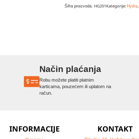
Neutralizing
šampon
HG201
Kategorije:
Šifra proizvoda:
Hydra
5000
ml
količina
Način plaćanja
Robu možete platiti platnim
karticama, pouzećem ili uplatom na
račun.
INFORMACIJE
KONTAKT