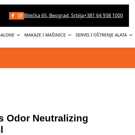
Bilećka 65, Beograd, Srbija
+381 64 938 1000
SALONE
MAKAZE I MAŠINICE
SERVIS I OŠTRENJE ALATA
 Odor Neutralizing
l