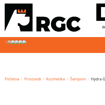
Pr
B
Početna
Proizvodi
Kozmetika
Šamponi
Hydra G