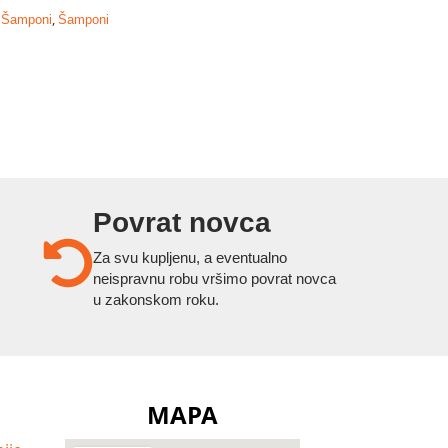
,
,
Šamponi
Šamponi
Povrat novca
Za svu kupljenu, a eventualno
neispravnu robu vršimo povrat novca
u zakonskom roku.
MAPA