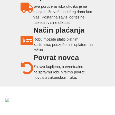
Sva poručena roba ukoliko je na
stanju stiže već sledećeg dana kod
vas. Poštarina zavisi od težine
paketa i visine otkupa.
Način plaćanja
Robu možete platiti platnim
karticama, pouzećem ili uplatom na
račun.
Povrat novca
Za svu kupljenu, a eventualno
neispravnu robu vršimo povrat
novca u zakonskom roku.