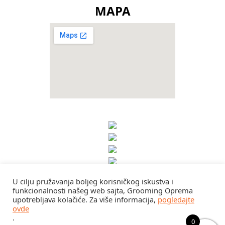
MAPA
U cilju pružavanja boljeg korisničkog iskustva i
funkcionalnosti našeg web sajta, Grooming Oprema
upotrebljava kolačiće. Za više informacija,
pogledajte
ovde
.
0