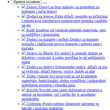
Oprema za salone
Fenovi
Fenovi za brzo sušenje, sa postoljem za
feniranje i ručni fenovi
Dodaci za fenove
Zidni držači, postolja sa točkićima
i rukom koja omogućava usmeravanje protoka vazduha
na sto
Kade
Izrađene od visokokvalitetnih materijala, jako
su izdržljive i dugotrajne
Dodaci za kupanje i peškiri
Dodaci za kupanje
pomažu i olakšavaju proces kupanja i sušenja pasa i
mačaka
Stolovi za šišanje
Svi stolovi iz ponude dolaze sa
držačem i vezicom, a radna površina je od neklizajuće
gume
Dodaci za stolove
Ergonomske stolice, držači za pse
sa vezicom, držači fenova, vezice, kutije za alat
Torbe i futrole
Svi proizvodi su od kvalitetnih
materijala, funkcionalni, dobro osmišljeni i prilagođeni
potrebama grumera i vlasnika pasa
Kecelje
Kecelje nisu samo dekorativni element u
salonu za grooming, već i nešto što je apsolutno
neophodno
Uniforme
Pored estetske dimenzije unforme su
takođe i izuzetno praktične