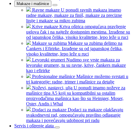
Makaze i mašinice
Ravne makaze
U ponudi ravnih makaza imamo
radne makaze, makaze za finiš, makaze za precizne
linije i makaze sa mikro zubima
Krive makaze
Kriva oštrica omogućava pravljenje
uglova čak i na najteže dostupnim mestima. Izrađene su
od japanskog čelika, visoko kvalitetne, lepo leže u ruci
Makaze sa zubima
Makaze sa zubima delimo na
Čankers i Efirirke. Izrađene su od japanskog čelika,
visoko kvalitetne, lepo leže u ruci
Levoruki grumeri
Nudimo sve vrste makaza za
levoruke grumere, tu su ravne, krive, čankers makaze
kao i efirirke
Profesionalne mašinice
Mašinice možemo svrstati u
tri kategorije: radne, trimer i mašinice za detalje
Noževi, nastavci, ulja
U ponudi imamo noževe za
mašinice tipa A5 koji su kompatibilni sa ostalim
proizvođačima mašinica kao što su Heiniger, Moser,
Oster, Andis i Whal
Dodaci za makaze
Dodaci za makaze olakšavaju
svakodnevni rad, omogućavaju pravilno odlaganje
makaza i povećavaju udobnost pri radu
Servis i oštrenje alata