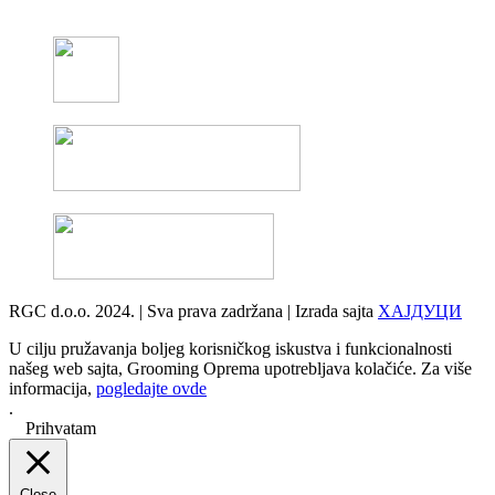
RGC d.o.o. 2024. | Sva prava zadržana | Izrada sajta
ХАЈДУЦИ
U cilju pružavanja boljeg korisničkog iskustva i funkcionalnosti
našeg web sajta, Grooming Oprema upotrebljava kolačiće. Za više
informacija,
pogledajte ovde
.
Prihvatam
Close