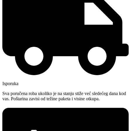
Isporuka
Sva poručena roba ukoliko je na stanju stiže već sledećeg dana kod
vas. Poštarina zavisi od težine paketa i visine otkupa.