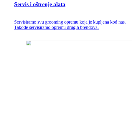
Servis i oštrenje alata
Servisiramo svu grooming opremu koja je kupljena kod nas.
Takođe servisiramo opremu drugih brendova.