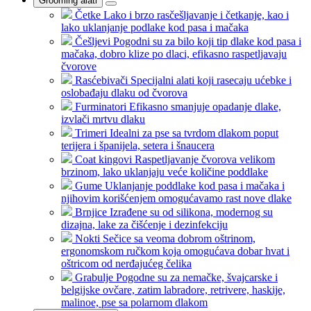
Grooming alati
Četke
Lako i brzo rasčešljavanje i četkanje, kao i
lako uklanjanje podlake kod pasa i mačaka
Češljevi
Pogodni su za bilo koji tip dlake kod pasa i
mačaka, dobro klize po dlaci, efikasno raspetljavaju
čvorove
Rasćebivači
Specijalni alati koji rasecaju ućebke i
oslobađaju dlaku od čvorova
Furminatori
Efikasno smanjuje opadanje dlake,
izvlači mrtvu dlaku
Trimeri
Idealni za pse sa tvrdom dlakom poput
terijera i španijela, setera i šnaucera
Coat kingovi
Raspetljavanje čvorova velikom
brzinom, lako uklanjaju veće količine poddlake
Gume
Uklanjanje poddlake kod pasa i mačaka i
njihovim korišćenjem omogućavamo rast nove dlake
Brnjice
Izrađene su od silikona, modernog su
dizajna, lake za čišćenje i dezinfekciju
Nokti
Sečice sa veoma dobrom oštrinom,
ergonomskom ručkom koja omogućava dobar hvat i
oštricom od nerđajućeg čelika
Grabulje
Pogodne su za nemačke, švajcarske i
belgijske ovčare, zatim labradore, retrivere, haskije,
malinoe, pse sa polarnom dlakom