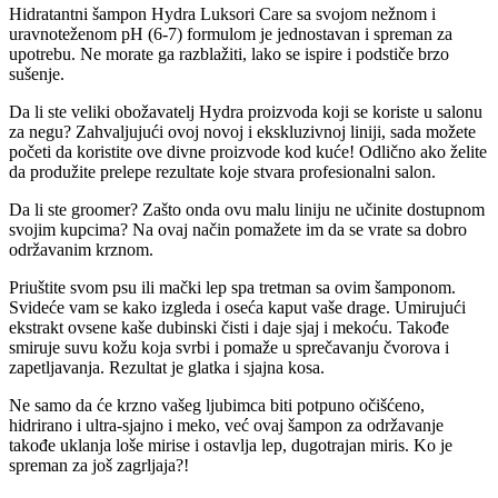
Hidratantni šampon Hydra Luksori Care sa svojom nežnom i
uravnoteženom pH (6-7) formulom je jednostavan i spreman za
upotrebu. Ne morate ga razblažiti, lako se ispire i podstiče brzo
sušenje.
Da li ste veliki obožavatelj Hydra proizvoda koji se koriste u salonu
za negu? Zahvaljujući ovoj novoj i ekskluzivnoj liniji, sada možete
početi da koristite ove divne proizvode kod kuće! Odlično ako želite
da produžite prelepe rezultate koje stvara profesionalni salon.
Da li ste groomer? Zašto onda ovu malu liniju ne učinite dostupnom
svojim kupcima? Na ovaj način pomažete im da se vrate sa dobro
održavanim krznom.
Priuštite svom psu ili mački lep spa tretman sa ovim šamponom.
Svideće vam se kako izgleda i oseća kaput vaše drage. Umirujući
ekstrakt ovsene kaše dubinski čisti i daje sjaj i mekoću. Takođe
smiruje suvu kožu koja svrbi i pomaže u sprečavanju čvorova i
zapetljavanja. Rezultat je glatka i sjajna kosa.
Ne samo da će krzno vašeg ljubimca biti potpuno očišćeno,
hidrirano i ultra-sjajno i meko, već ovaj šampon za održavanje
takođe uklanja loše mirise i ostavlja lep, dugotrajan miris. Ko je
spreman za još zagrljaja?!