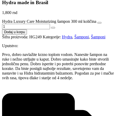
Hydra made in Brasil
1,800
rsd
Hydra Luxury Care Moisturizing šampon 300 ml količina
Dodaj u korpu
Šifra proizvoda:
HG249
Kategorije:
Hydra
,
Šamponi
,
Šamponi
Uputstvo:
Prvo, dobro navlažite krzno toplom vodom. Nanesite šampon na
ruke i nežno utrljajte u kaput. Dobro umasirajte kako biste stvorili
jednoličnu penu. Dobro isperite i po potrebi ponovite prethodne
korake. Da biste postigli najbolje rezultate, savetujemo vam da
nastavite i sa Hidra hidratantnim balzamom. Pogodan za pse i mačke
svih rasa, tipova dlake i starije od 4 nedelje.