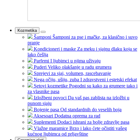
Kozmetika
Šamponi
Šamponi za pse i mačke, za klasično i suvo
pranje
Kondicioneri i maske
Za meku i sjajnu dlaku koja se
lako češlja
Parfemi
I ljubimci u njima uživaju
Puderi
Veliko olakšanje u radu grumera
Sprejevi
za sjaj, volumen, rascebavanje
Nega očiju, ušiju, zuba
I zdravstveni i estetski efekat
Setovi kozmetike
Pogodni su kako za grumere tako i
za vlasnike pasa
Izložbeni povoci
Da vaš pas zablista na izložbi u
punom sjaju
Bojenje pasa
Od standardnih do veselih boja
Aksesoari
Dodatna oprema za rad
Suplementi
Dodaci ishrani za bolje zdravlje pasa
Vlažne maramice
Brzo i lako ćete očistiti vašeg
kućnog ljubimca od prljavštine