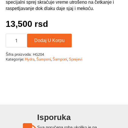
specijalni sprej skraćuje vreme utrošeno na četkanje i
raspetljavanje dok dlaku daje sjaj i mekoću.
13,500
rsd
Hydra
Groomers
Dodaj U Korpu
Ultra
Dematting
Finishing
HG204
Šifra proizvoda:
sprej
Kategorije:
,
,
,
Hydra
Šamponi
Šamponi
Sprejevi
5000
ml
količina
Isporuka
Sva poručena roba ukoliko je na