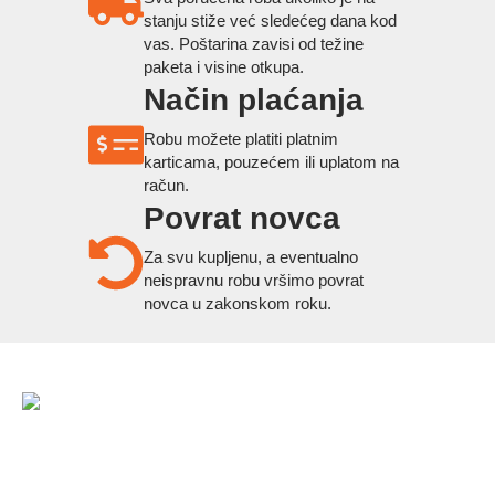
stanju stiže već sledećeg dana kod
vas. Poštarina zavisi od težine
paketa i visine otkupa.
Način plaćanja
Robu možete platiti platnim
karticama, pouzećem ili uplatom na
račun.
Povrat novca
Za svu kupljenu, a eventualno
neispravnu robu vršimo povrat
novca u zakonskom roku.