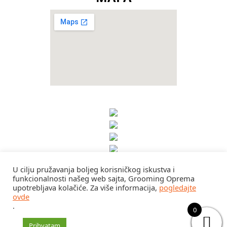
U cilju pružavanja boljeg korisničkog iskustva i
funkcionalnosti našeg web sajta, Grooming Oprema
upotrebljava kolačiće. Za više informacija,
pogledajte
ovde
.
0
Prihvatam
RGC d.o.o. 2024. | Sva prava zadržana | Izrada sajta