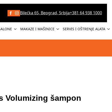
Bilećka 65, Beograd, Srbija
+381 64 938 1000
SALONE
MAKAZE I MAŠINICE
SERVIS I OŠTRENJE ALATA
s Volumizing šampon