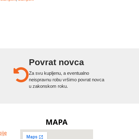
Povrat novca
Za svu kupljenu, a eventualno
neispravnu robu vršimo povrat novca
u zakonskom roku.
MAPA
ije