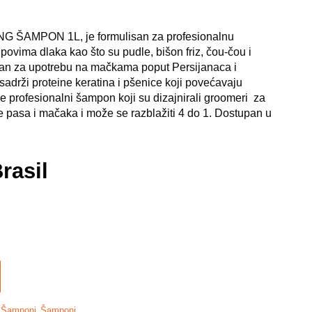
AMPON 1L, je formulisan za profesionalnu
povima dlaka kao što su pudle, bišon friz, čou-čou i
čan za upotrebu na mačkama poput Persijanaca i
adrži proteine keratina i pšenice koji povećavaju
e profesionalni šampon koji su dizajnirali groomeri za
 pasa i mačaka i može se razblažiti 4 do 1. Dostupan u
rasil
,
,
Šamponi
Šamponi