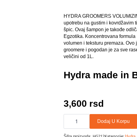
HYDRA GROOMERS VOLUMIZING Š
upotrebu na gustim i kovrdžavim ti
špic. Ovaj šampon je takođe odli
Egzotika. Koncentrovana formula s
volumen i teksturu premaza. Ovo j
groomere i pogodan je za sve rase
veličini od 1L.
Hydra made in B
3,600
rsd
Hydra
Groomers
Dodaj U Korpu
Volumizing
šampon
1000
HG212
Kategorije:
Šifra proizvoda:
Hydra