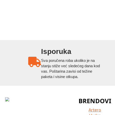
Isporuka
Sva poručena roba ukoliko je na
stanju stiže već sledećeg dana kod
vas. Poštarina zavisi od težine
paketa i visine otkupa.
BRENDOVI
Artero