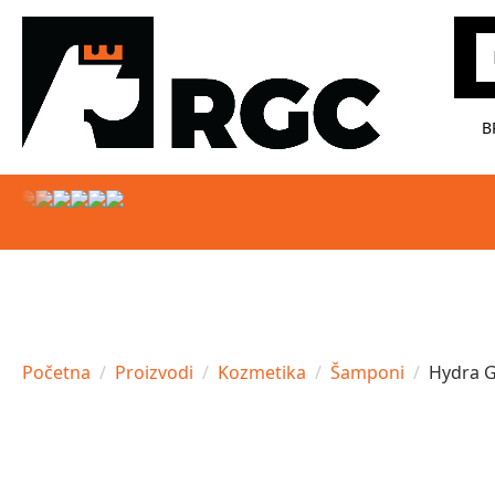
Pr
B
Početna
Proizvodi
Kozmetika
Šamponi
Hydra 