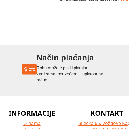
ml
količina
Način plaćanja
Robu možete platiti platnim
karticama, pouzećem ili uplatom na
račun.
INFORMACIJE
KONTAKT
O nama
Bilećka 65. Voždove Kap