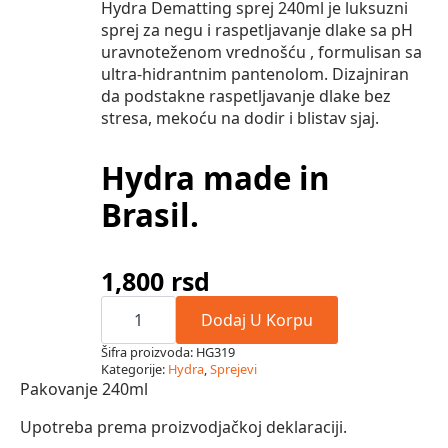
Hydra Dematting sprej 240ml je luksuzni
sprej za negu i raspetljavanje dlake sa pH
uravnoteženom vrednošću , formulisan sa
ultra-hidrantnim pantenolom. Dizajniran
da podstakne raspetljavanje dlake bez
stresa, mekoću na dodir i blistav sjaj.
Hydra made in
Brasil.
1,800
rsd
Hydra
Dematting
Dodaj U Korpu
sprej
240
Šifra proizvoda:
HG319
ml
Kategorije:
Hydra
,
Sprejevi
količina
Pakovanje 240ml
Upotreba prema proizvodjačkoj deklaraciji.