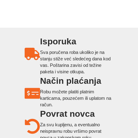
Isporuka
Sva poručena roba ukoliko je na
stanju stiže već sledećeg dana kod
vas. Poštarina zavisi od težine
paketa i visine otkupa.
Način plaćanja
Robu možete platiti platnim
karticama, pouzećem ili uplatom na
račun.
Povrat novca
Za svu kupljenu, a eventualno
neispravnu robu vršimo povrat
novca u zakonskom roku.