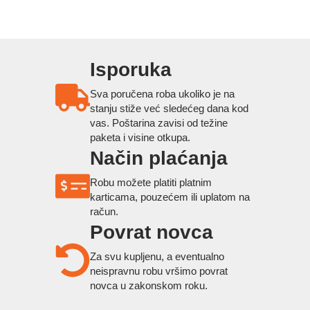
Isporuka
Sva poručena roba ukoliko je na
stanju stiže već sledećeg dana kod
vas. Poštarina zavisi od težine
paketa i visine otkupa.
Način plaćanja
Robu možete platiti platnim
karticama, pouzećem ili uplatom na
račun.
Povrat novca
Za svu kupljenu, a eventualno
neispravnu robu vršimo povrat
novca u zakonskom roku.