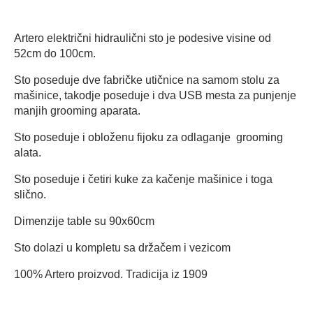
Artero električni hidraulični sto je podesive visine od
52cm do 100cm.
Sto poseduje dve fabričke utičnice na samom stolu za
mašinice, takodje poseduje i dva USB mesta za punjenje
manjih grooming aparata.
Sto poseduje i obloženu fijoku za odlaganje grooming
alata.
Sto poseduje i četiri kuke za kačenje mašinice i toga
slično.
Dimenzije table su 90x60cm
Sto dolazi u kompletu sa držačem i vezicom
100% Artero proizvod. Tradicija iz 1909