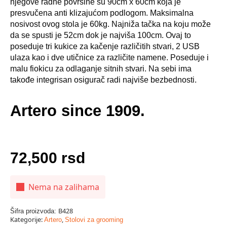
njegove radne površine su 90cm x 60cm koja je
presvučena anti klizajućom podlogom. Maksimalna
nosivost ovog stola je 60kg. Najniža tačka na koju može
da se spusti je 52cm dok je najviša 100cm. Ovaj to
poseduje tri kukice za kačenje različitih stvari, 2 USB
ulaza kao i dve utičnice za različite namene. Poseduje i
malu fiokicu za odlaganje sitnih stvari. Na sebi ima
takođe integrisan osigurač radi najviše bezbednosti.
Artero since 1909.
72,500
rsd
Nema na zalihama
B428
Šifra proizvoda:
Kategorije:
,
Artero
Stolovi za grooming