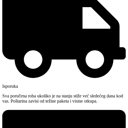
Isporuka
Sva poručena roba ukoliko je na stanju stiže već sledećeg dana kod
vas. Poštarina zavisi od težine paketa i visine otkupa.