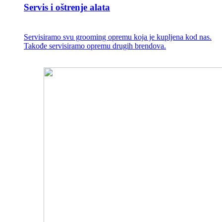
Servis i oštrenje alata
Servisiramo svu grooming opremu koja je kupljena kod nas.
Takođe servisiramo opremu drugih brendova.