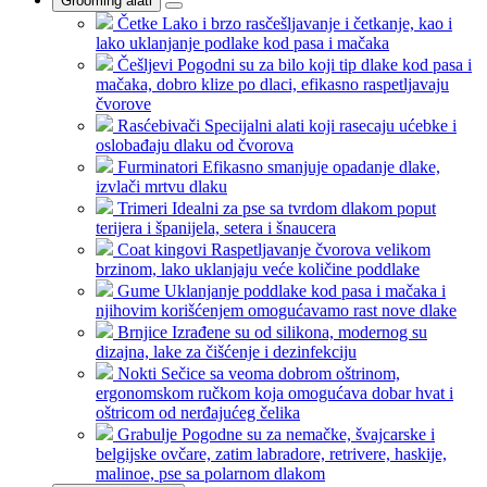
Grooming alati
Četke
Lako i brzo rasčešljavanje i četkanje, kao i
lako uklanjanje podlake kod pasa i mačaka
Češljevi
Pogodni su za bilo koji tip dlake kod pasa i
mačaka, dobro klize po dlaci, efikasno raspetljavaju
čvorove
Rasćebivači
Specijalni alati koji rasecaju ućebke i
oslobađaju dlaku od čvorova
Furminatori
Efikasno smanjuje opadanje dlake,
izvlači mrtvu dlaku
Trimeri
Idealni za pse sa tvrdom dlakom poput
terijera i španijela, setera i šnaucera
Coat kingovi
Raspetljavanje čvorova velikom
brzinom, lako uklanjaju veće količine poddlake
Gume
Uklanjanje poddlake kod pasa i mačaka i
njihovim korišćenjem omogućavamo rast nove dlake
Brnjice
Izrađene su od silikona, modernog su
dizajna, lake za čišćenje i dezinfekciju
Nokti
Sečice sa veoma dobrom oštrinom,
ergonomskom ručkom koja omogućava dobar hvat i
oštricom od nerđajućeg čelika
Grabulje
Pogodne su za nemačke, švajcarske i
belgijske ovčare, zatim labradore, retrivere, haskije,
malinoe, pse sa polarnom dlakom