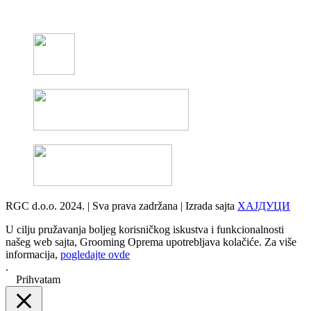
RGC d.o.o. 2024. | Sva prava zadržana | Izrada sajta
ХАЈДУЦИ
U cilju pružavanja boljeg korisničkog iskustva i funkcionalnosti
našeg web sajta, Grooming Oprema upotrebljava kolačiće. Za više
informacija,
pogledajte ovde
.
Prihvatam