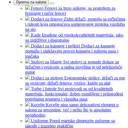
Oprema za salone
Fenovi
Fenovi za brzo sušenje, sa postoljem za
feniranje i ručni fenovi
Dodaci za fenove
Zidni držači, postolja sa točkićima
i rukom koja omogućava usmeravanje protoka vazduha
na sto
Kade
Izrađene od visokokvalitetnih materijala, jako
su izdržljive i dugotrajne
Dodaci za kupanje i peškiri
Dodaci za kupanje
pomažu i olakšavaju proces kupanja i sušenja pasa i
mačaka
Stolovi za šišanje
Svi stolovi iz ponude dolaze sa
držačem i vezicom, a radna površina je od neklizajuće
gume
Dodaci za stolove
Ergonomske stolice, držači za pse
sa vezicom, držači fenova, vezice, kutije za alat
Torbe i futrole
Svi proizvodi su od kvalitetnih
materijala, funkcionalni, dobro osmišljeni i prilagođeni
potrebama grumera i vlasnika pasa
Kecelje
Kecelje nisu samo dekorativni element u
salonu za grooming, već i nešto što je apsolutno
neophodno
Uniforme
Pored estetske dimenzije unforme su
takođe i izuzetno praktične