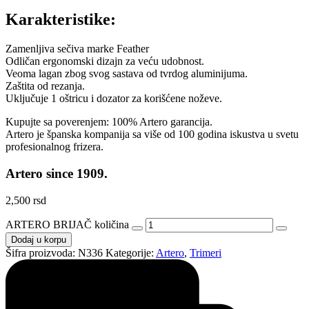
Karakteristike:
Zamenljiva sečiva marke Feather
Odličan ergonomski dizajn za veću udobnost.
Veoma lagan zbog svog sastava od tvrdog aluminijuma.
Zaštita od rezanja.
Uključuje 1 oštricu i dozator za korišćene noževe.
Kupujte sa poverenjem: 100% Artero garancija.
Artero je španska kompanija sa više od 100 godina iskustva u svetu
profesionalnog frizera.
Artero since 1909.
2,500
rsd
ARTERO BRIJAČ količina
Dodaj u korpu
Šifra proizvoda:
N336
Kategorije:
Artero
,
Trimeri