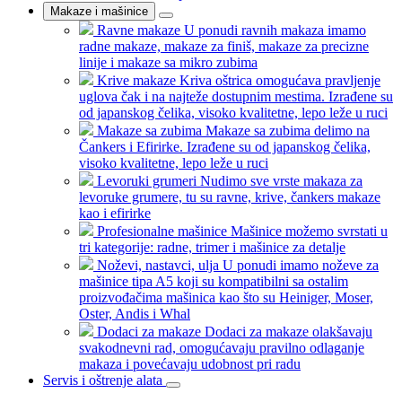
Makaze i mašinice
Ravne makaze
U ponudi ravnih makaza imamo
radne makaze, makaze za finiš, makaze za precizne
linije i makaze sa mikro zubima
Krive makaze
Kriva oštrica omogućava pravljenje
uglova čak i na najteže dostupnim mestima. Izrađene su
od japanskog čelika, visoko kvalitetne, lepo leže u ruci
Makaze sa zubima
Makaze sa zubima delimo na
Čankers i Efirirke. Izrađene su od japanskog čelika,
visoko kvalitetne, lepo leže u ruci
Levoruki grumeri
Nudimo sve vrste makaza za
levoruke grumere, tu su ravne, krive, čankers makaze
kao i efirirke
Profesionalne mašinice
Mašinice možemo svrstati u
tri kategorije: radne, trimer i mašinice za detalje
Noževi, nastavci, ulja
U ponudi imamo noževe za
mašinice tipa A5 koji su kompatibilni sa ostalim
proizvođačima mašinica kao što su Heiniger, Moser,
Oster, Andis i Whal
Dodaci za makaze
Dodaci za makaze olakšavaju
svakodnevni rad, omogućavaju pravilno odlaganje
makaza i povećavaju udobnost pri radu
Servis i oštrenje alata