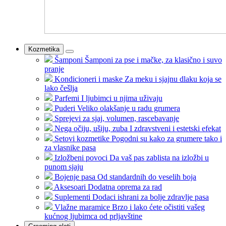
Kozmetika
Šamponi
Šamponi za pse i mačke, za klasično i suvo
pranje
Kondicioneri i maske
Za meku i sjajnu dlaku koja se
lako češlja
Parfemi
I ljubimci u njima uživaju
Puderi
Veliko olakšanje u radu grumera
Sprejevi
za sjaj, volumen, rascebavanje
Nega očiju, ušiju, zuba
I zdravstveni i estetski efekat
Setovi kozmetike
Pogodni su kako za grumere tako i
za vlasnike pasa
Izložbeni povoci
Da vaš pas zablista na izložbi u
punom sjaju
Bojenje pasa
Od standardnih do veselih boja
Aksesoari
Dodatna oprema za rad
Suplementi
Dodaci ishrani za bolje zdravlje pasa
Vlažne maramice
Brzo i lako ćete očistiti vašeg
kućnog ljubimca od prljavštine