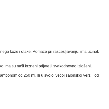
a nega kože i dlake. Pomaže pri raščešljavanju, ima učinak
kojima su naši krzneni prijatelji svakodnevno izloženi.
amponom od 250 ml. Ili u svojoj većoj salonskoj verziji od