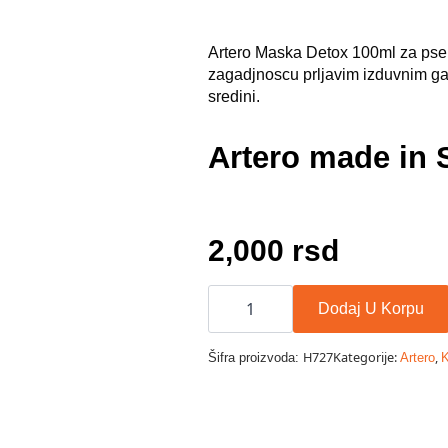
Artero Maska Detox 100ml za pse 
zagadjnoscu prljavim izduvnim gas
sredini.
Artero made in 
2,000
rsd
Artero
Detox
Dodaj U Korpu
Maska
sa
aktivnim
H727
Kategorije:
,
Šifra proizvoda:
Artero
K
karbonom
100ml
količina