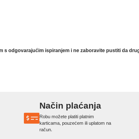
odgovarajućim ispiranjem i ne zaboravite pustiti da druga a
Način plaćanja
Robu možete platiti platnim
karticama, pouzećem ili uplatom na
račun.