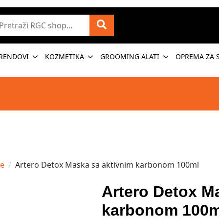
etraži
RENDOVI
KOZMETIKA
GROOMING ALATI
OPREMA ZA 
ke
Artero Detox Maska sa aktivnim karbonom 100ml
Artero Detox M
karbonom 100m