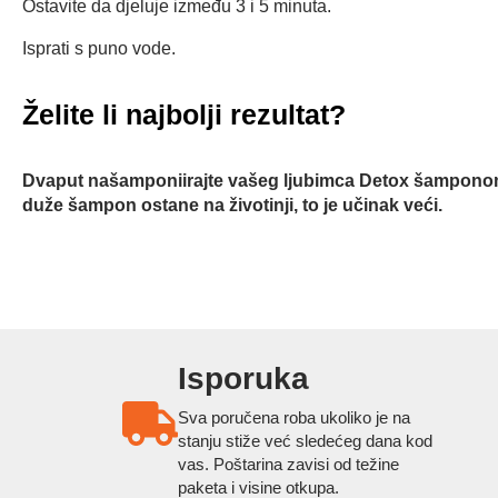
Ostavite da djeluje između 3 i 5 minuta.
Isprati s puno vode.
Želite li najbolji rezultat?
Dvaput našamponiirajte vašeg ljubimca Detox šamponom s 
duže šampon ostane na životinji, to je učinak veći.
Isporuka
Sva poručena roba ukoliko je na
stanju stiže već sledećeg dana kod
vas. Poštarina zavisi od težine
paketa i visine otkupa.