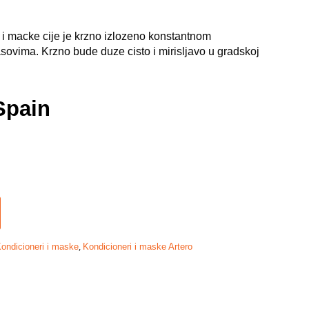
i macke cije je krzno izlozeno konstantnom
ovima. Krzno bude duze cisto i mirisljavo u gradskoj
Spain
,
ondicioneri i maske
Kondicioneri i maske Artero