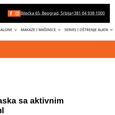
Bilećka 65, Beograd, Srbija
+381 64 938 1000
SALONE
MAKAZE I MAŠINICE
SERVIS I OŠTRENJE ALATA
aska sa aktivnim
l