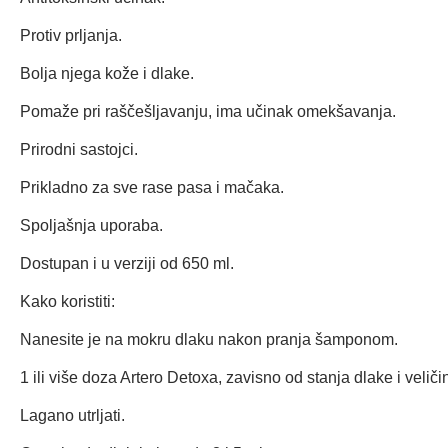
Protiv prljanja.
Bolja njega kože i dlake.
Pomaže pri raščešljavanju, ima učinak omekšavanja.
Prirodni sastojci.
Prikladno za sve rase pasa i mačaka.
Spoljašnja uporaba.
Dostupan i u verziji od 650 ml.
Kako koristiti:
Nanesite je na mokru dlaku nakon pranja šamponom.
1 ili više doza Artero Detoxa, zavisno od stanja dlake i veliči
Lagano utrljati.