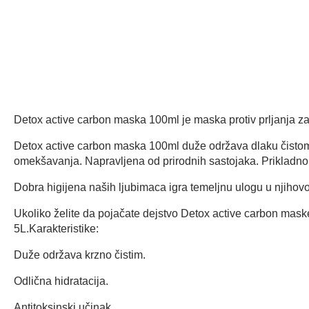
Detox active carbon maska 100ml je maska ​​protiv prljanja z
Detox active carbon maska 100ml duže održava dlaku čistom. O
omekšavanja. Napravljena od prirodnih sastojaka. Prikladno
Dobra higijena naših ljubimaca igra temeljnu ulogu u njihovom
Ukoliko želite da pojačate dejstvo Detox active carbon maske
5L.Karakteristike:
Duže održava krzno čistim.
Odlična hidratacija.
Antitoksinski učinak.