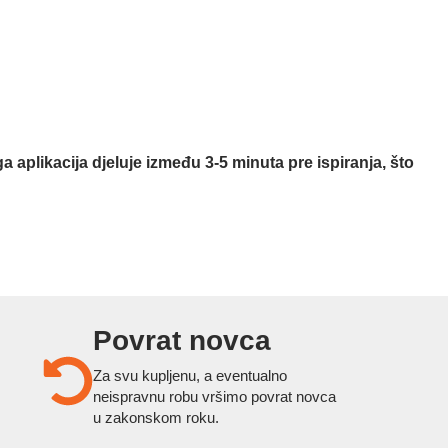
plikacija djeluje između 3-5 minuta pre ispiranja, što
Povrat novca
Za svu kupljenu, a eventualno
neispravnu robu vršimo povrat novca
u zakonskom roku.