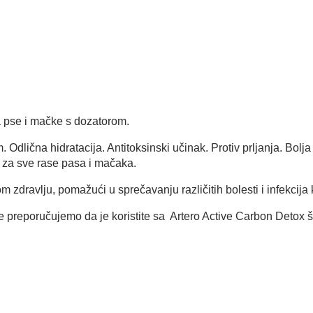
a pse i mačke s dozatorom.
dlična hidratacija. Antitoksinski učinak. Protiv prljanja. Bolj
 za sve rase pasa i mačaka.
 zdravlju, pomažući u sprečavanju različitih bolesti i infekcija 
 preporučujemo da je koristite sa Artero Active Carbon Detox š