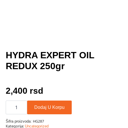
HYDRA EXPERT OIL
REDUX 250gr
2,400
rsd
HYDRA
EXPERT
Dodaj U Korpu
OIL
REDUX
250gr
HG287
Šifra proizvoda:
količina
Kategorija:
Uncategorized