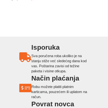
Isporuka
Sva poručena roba ukoliko je na
stanju stiže već sledećeg dana kod
vas. Poštarina zavisi od težine
paketa i visine otkupa.
Način plaćanja
Robu možete platiti platnim
karticama, pouzećem ili uplatom na
račun.
Povrat novca