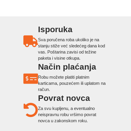
Isporuka
Sva poručena roba ukoliko je na
stanju stiže već sledećeg dana kod
vas. Poštarina zavisi od težine
paketa i visine otkupa.
Način plaćanja
Robu možete platiti platnim
karticama, pouzećem ili uplatom na
račun.
Povrat novca
Za svu kupljenu, a eventualno
neispravnu robu vršimo povrat
novca u zakonskom roku.