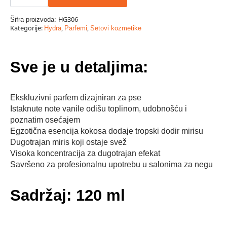
William
Galharde
Colonia
HG306
Šifra proizvoda:
vanila
Kategorije:
,
,
Hydra
Parfemi
Setovi kozmetike
parfem
120ml
količina
Sve je u detaljima:
Ekskluzivni parfem dizajniran za pse
Istaknute note vanile odišu toplinom, udobnošću i
poznatim osećajem
Egzotična esencija kokosa dodaje tropski dodir mirisu
Dugotrajan miris koji ostaje svež
Visoka koncentracija za dugotrajan efekat
Savršeno za profesionalnu upotrebu u salonima za negu
Sadržaj: 120 ml