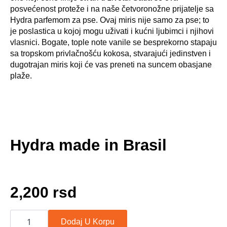
posvećenost proteže i na naše četvoronožne prijatelje sa
Hydra parfemom za pse. Ovaj miris nije samo za pse; to
je poslastica u kojoj mogu uživati i kućni ljubimci i njihovi
vlasnici. Bogate, tople note vanile se besprekorno stapaju
sa tropskom privlačnošću kokosa, stvarajući jedinstven i
dugotrajan miris koji će vas preneti na suncem obasjane
plaže.
Hydra made in Brasil
2,200
rsd
Hydra
Collection
Dodaj U Korpu