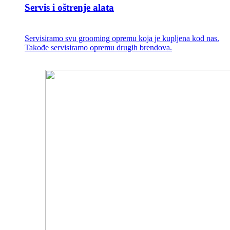
Servis i oštrenje alata
Servisiramo svu grooming opremu koja je kupljena kod nas.
Takođe servisiramo opremu drugih brendova.