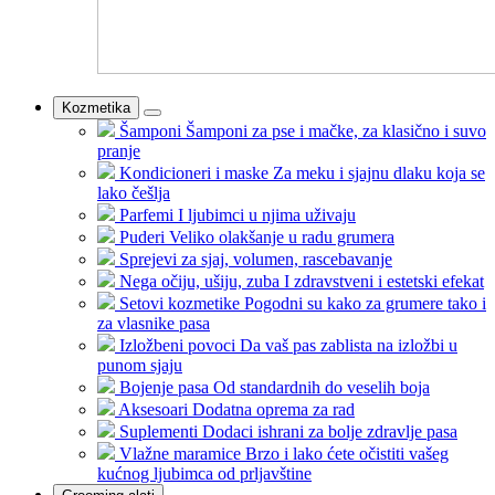
Kozmetika
Šamponi
Šamponi za pse i mačke, za klasično i suvo
pranje
Kondicioneri i maske
Za meku i sjajnu dlaku koja se
lako češlja
Parfemi
I ljubimci u njima uživaju
Puderi
Veliko olakšanje u radu grumera
Sprejevi
za sjaj, volumen, rascebavanje
Nega očiju, ušiju, zuba
I zdravstveni i estetski efekat
Setovi kozmetike
Pogodni su kako za grumere tako i
za vlasnike pasa
Izložbeni povoci
Da vaš pas zablista na izložbi u
punom sjaju
Bojenje pasa
Od standardnih do veselih boja
Aksesoari
Dodatna oprema za rad
Suplementi
Dodaci ishrani za bolje zdravlje pasa
Vlažne maramice
Brzo i lako ćete očistiti vašeg
kućnog ljubimca od prljavštine