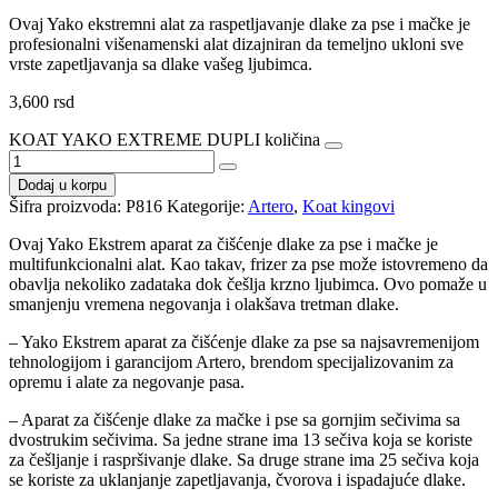
Ovaj Yako ekstremni alat za raspetljavanje dlake za pse i mačke je
profesionalni višenamenski alat dizajniran da temeljno ukloni sve
vrste zapetljavanja sa dlake vašeg ljubimca.
3,600
rsd
KOAT YAKO EXTREME DUPLI količina
Dodaj u korpu
Šifra proizvoda:
P816
Kategorije:
Artero
,
Koat kingovi
Ovaj Yako Ekstrem aparat za čišćenje dlake za pse i mačke je
multifunkcionalni alat. Kao takav, frizer za pse može istovremeno da
obavlja nekoliko zadataka dok češlja krzno ljubimca. Ovo pomaže u
smanjenju vremena negovanja i olakšava tretman dlake.
– Yako Ekstrem aparat za čišćenje dlake za pse sa najsavremenijom
tehnologijom i garancijom Artero, brendom specijalizovanim za
opremu i alate za negovanje pasa.
– Aparat za čišćenje dlake za mačke i pse sa gornjim sečivima sa
dvostrukim sečivima. Sa jedne strane ima 13 sečiva koja se koriste
za češljanje i raspršivanje dlake. Sa druge strane ima 25 sečiva koja
se koriste za uklanjanje zapetljavanja, čvorova i ispadajuće dlake.