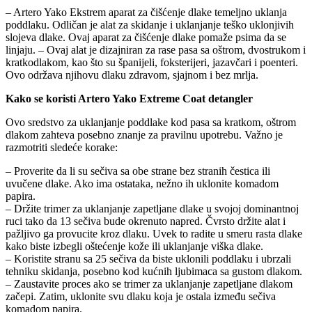
– Artero Yako Ekstrem aparat za čišćenje dlake temeljno uklanja
poddlaku. Odličan je alat za skidanje i uklanjanje teško uklonjivih
slojeva dlake. Ovaj aparat za čišćenje dlake pomaže psima da se
linjaju. – Ovaj alat je dizajniran za rase pasa sa oštrom, dvostrukom i
kratkodlakom, kao što su španijeli, foksterijeri, jazavčari i poenteri.
Ovo održava njihovu dlaku zdravom, sjajnom i bez mrlja.
Kako se koristi Artero Yako Extreme Coat detangler
Ovo sredstvo za uklanjanje poddlake kod pasa sa kratkom, oštrom
dlakom zahteva posebno znanje za pravilnu upotrebu. Važno je
razmotriti sledeće korake:
– Proverite da li su sečiva sa obe strane bez stranih čestica ili
uvučene dlake. Ako ima ostataka, nežno ih uklonite komadom
papira.
– Držite trimer za uklanjanje zapetljane dlake u svojoj dominantnoj
ruci tako da 13 sečiva bude okrenuto napred. Čvrsto držite alat i
pažljivo ga provucite kroz dlaku. Uvek to radite u smeru rasta dlake
kako biste izbegli oštećenje kože ili uklanjanje viška dlake.
– Koristite stranu sa 25 sečiva da biste uklonili poddlaku i ubrzali
tehniku skidanja, posebno kod kućnih ljubimaca sa gustom dlakom.
– Zaustavite proces ako se trimer za uklanjanje zapetljane dlakom
začepi. Zatim, uklonite svu dlaku koja je ostala između sečiva
komadom papira.