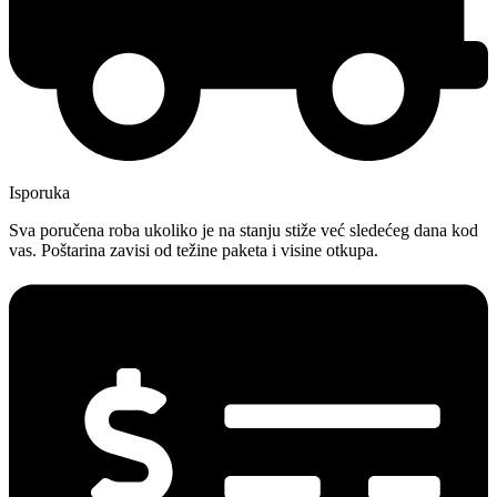
Isporuka
Sva poručena roba ukoliko je na stanju stiže već sledećeg dana kod
vas. Poštarina zavisi od težine paketa i visine otkupa.