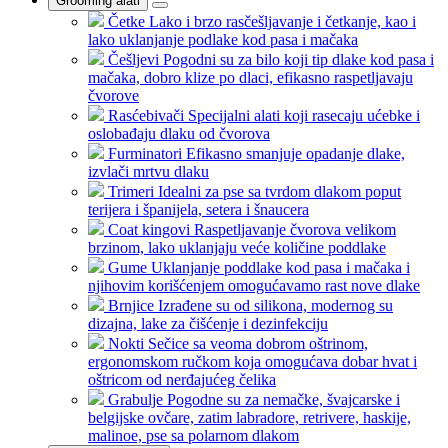
Grooming alati
Četke
Lako i brzo rasčešljavanje i četkanje, kao i
lako uklanjanje podlake kod pasa i mačaka
Češljevi
Pogodni su za bilo koji tip dlake kod pasa i
mačaka, dobro klize po dlaci, efikasno raspetljavaju
čvorove
Rasćebivači
Specijalni alati koji rasecaju ućebke i
oslobađaju dlaku od čvorova
Furminatori
Efikasno smanjuje opadanje dlake,
izvlači mrtvu dlaku
Trimeri
Idealni za pse sa tvrdom dlakom poput
terijera i španijela, setera i šnaucera
Coat kingovi
Raspetljavanje čvorova velikom
brzinom, lako uklanjaju veće količine poddlake
Gume
Uklanjanje poddlake kod pasa i mačaka i
njihovim korišćenjem omogućavamo rast nove dlake
Brnjice
Izrađene su od silikona, modernog su
dizajna, lake za čišćenje i dezinfekciju
Nokti
Sečice sa veoma dobrom oštrinom,
ergonomskom ručkom koja omogućava dobar hvat i
oštricom od nerđajućeg čelika
Grabulje
Pogodne su za nemačke, švajcarske i
belgijske ovčare, zatim labradore, retrivere, haskije,
malinoe, pse sa polarnom dlakom