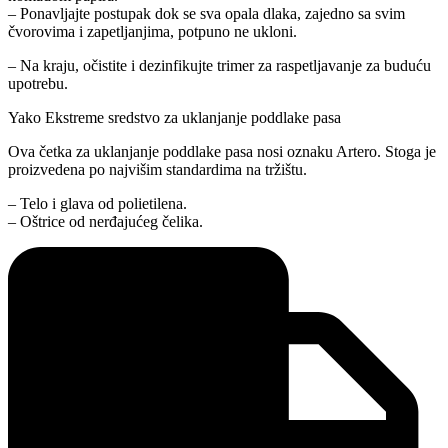
– Ponavljajte postupak dok se sva opala dlaka, zajedno sa svim
čvorovima i zapetljanjima, potpuno ne ukloni.
– Na kraju, očistite i dezinfikujte trimer za raspetljavanje za buduću
upotrebu.
Yako Ekstreme sredstvo za uklanjanje poddlake pasa
Ova četka za uklanjanje poddlake pasa nosi oznaku Artero. Stoga je
proizvedena po najvišim standardima na tržištu.
– Telo i glava od polietilena.
– Oštrice od nerđajućeg čelika.