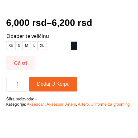
6,000
rsd
–
6,200
rsd
Raspon
Odaberite veličinu
cena:
XS
S
M
L
XL
od
6,000 rsd
Očisti
do
Artero
6,200 rsd
uniforma
Dodaj U Korpu
tokyo
op-
art
-
Šifra proizvoda:
količina
Kategorije:
,
,
,
Aksesoari
Aksesoari Artero
Artero
Uniforme za grooming