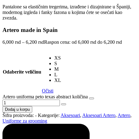
Pantalone sa elastičnim tregerima, izrađene i dizajnirane u Španiji,
modernog izgleda i fanky fazona u kojima ćete se osećati kao
zvezda.
Artero made in Spain
6,000
rsd
–
6,200
rsd
Raspon cena: od 6,000 rsd do 6,200 rsd
XS
S
M
Odaberite veličinu
L
XL
Očisti
Artero uniforma peto texas abstract količina
Dodaj u korpu
Šifra proizvoda:
-
Kategorije:
Aksesoari
,
Aksesoari Artero
,
Artero
,
Uniforme za grooming