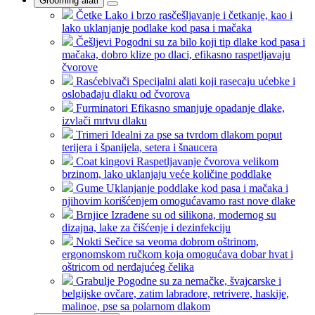
Grooming alati
Četke
Lako i brzo rasčešljavanje i četkanje, kao i
lako uklanjanje podlake kod pasa i mačaka
Češljevi
Pogodni su za bilo koji tip dlake kod pasa i
mačaka, dobro klize po dlaci, efikasno raspetljavaju
čvorove
Rasćebivači
Specijalni alati koji rasecaju ućebke i
oslobađaju dlaku od čvorova
Furminatori
Efikasno smanjuje opadanje dlake,
izvlači mrtvu dlaku
Trimeri
Idealni za pse sa tvrdom dlakom poput
terijera i španijela, setera i šnaucera
Coat kingovi
Raspetljavanje čvorova velikom
brzinom, lako uklanjaju veće količine poddlake
Gume
Uklanjanje poddlake kod pasa i mačaka i
njihovim korišćenjem omogućavamo rast nove dlake
Brnjice
Izrađene su od silikona, modernog su
dizajna, lake za čišćenje i dezinfekciju
Nokti
Sečice sa veoma dobrom oštrinom,
ergonomskom ručkom koja omogućava dobar hvat i
oštricom od nerđajućeg čelika
Grabulje
Pogodne su za nemačke, švajcarske i
belgijske ovčare, zatim labradore, retrivere, haskije,
malinoe, pse sa polarnom dlakom