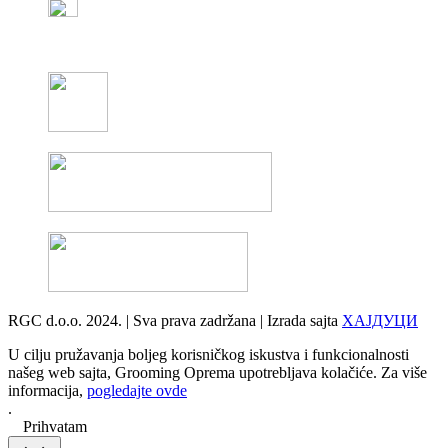
RGC d.o.o. 2024. | Sva prava zadržana | Izrada sajta
ХАЈДУЦИ
U cilju pružavanja boljeg korisničkog iskustva i funkcionalnosti
našeg web sajta, Grooming Oprema upotrebljava kolačiće. Za više
informacija,
pogledajte ovde
.
Prihvatam