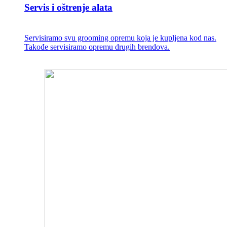
Servis i oštrenje alata
Servisiramo svu grooming opremu koja je kupljena kod nas.
Takođe servisiramo opremu drugih brendova.