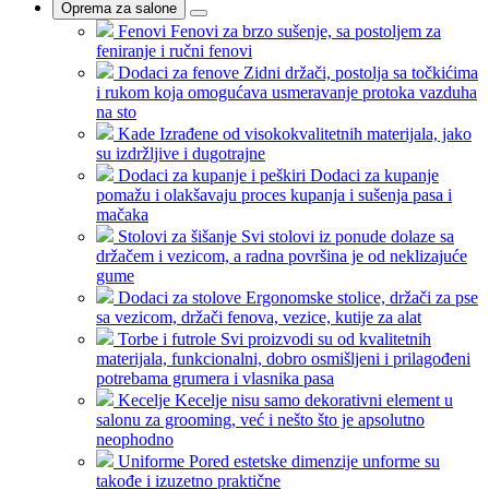
Oprema za salone
Fenovi
Fenovi za brzo sušenje, sa postoljem za
feniranje i ručni fenovi
Dodaci za fenove
Zidni držači, postolja sa točkićima
i rukom koja omogućava usmeravanje protoka vazduha
na sto
Kade
Izrađene od visokokvalitetnih materijala, jako
su izdržljive i dugotrajne
Dodaci za kupanje i peškiri
Dodaci za kupanje
pomažu i olakšavaju proces kupanja i sušenja pasa i
mačaka
Stolovi za šišanje
Svi stolovi iz ponude dolaze sa
držačem i vezicom, a radna površina je od neklizajuće
gume
Dodaci za stolove
Ergonomske stolice, držači za pse
sa vezicom, držači fenova, vezice, kutije za alat
Torbe i futrole
Svi proizvodi su od kvalitetnih
materijala, funkcionalni, dobro osmišljeni i prilagođeni
potrebama grumera i vlasnika pasa
Kecelje
Kecelje nisu samo dekorativni element u
salonu za grooming, već i nešto što je apsolutno
neophodno
Uniforme
Pored estetske dimenzije unforme su
takođe i izuzetno praktične