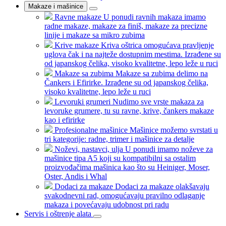
Makaze i mašinice
Ravne makaze
U ponudi ravnih makaza imamo
radne makaze, makaze za finiš, makaze za precizne
linije i makaze sa mikro zubima
Krive makaze
Kriva oštrica omogućava pravljenje
uglova čak i na najteže dostupnim mestima. Izrađene su
od japanskog čelika, visoko kvalitetne, lepo leže u ruci
Makaze sa zubima
Makaze sa zubima delimo na
Čankers i Efirirke. Izrađene su od japanskog čelika,
visoko kvalitetne, lepo leže u ruci
Levoruki grumeri
Nudimo sve vrste makaza za
levoruke grumere, tu su ravne, krive, čankers makaze
kao i efirirke
Profesionalne mašinice
Mašinice možemo svrstati u
tri kategorije: radne, trimer i mašinice za detalje
Noževi, nastavci, ulja
U ponudi imamo noževe za
mašinice tipa A5 koji su kompatibilni sa ostalim
proizvođačima mašinica kao što su Heiniger, Moser,
Oster, Andis i Whal
Dodaci za makaze
Dodaci za makaze olakšavaju
svakodnevni rad, omogućavaju pravilno odlaganje
makaza i povećavaju udobnost pri radu
Servis i oštrenje alata