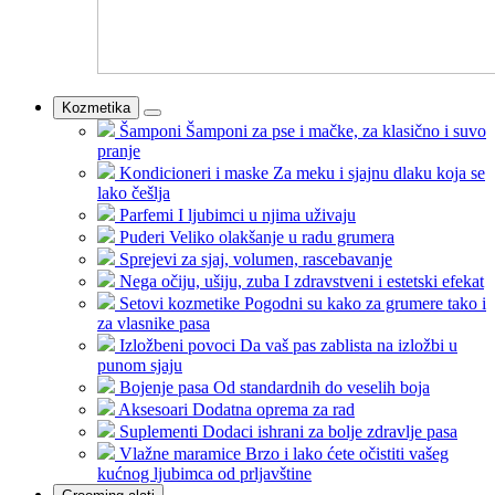
Kozmetika
Šamponi
Šamponi za pse i mačke, za klasično i suvo
pranje
Kondicioneri i maske
Za meku i sjajnu dlaku koja se
lako češlja
Parfemi
I ljubimci u njima uživaju
Puderi
Veliko olakšanje u radu grumera
Sprejevi
za sjaj, volumen, rascebavanje
Nega očiju, ušiju, zuba
I zdravstveni i estetski efekat
Setovi kozmetike
Pogodni su kako za grumere tako i
za vlasnike pasa
Izložbeni povoci
Da vaš pas zablista na izložbi u
punom sjaju
Bojenje pasa
Od standardnih do veselih boja
Aksesoari
Dodatna oprema za rad
Suplementi
Dodaci ishrani za bolje zdravlje pasa
Vlažne maramice
Brzo i lako ćete očistiti vašeg
kućnog ljubimca od prljavštine