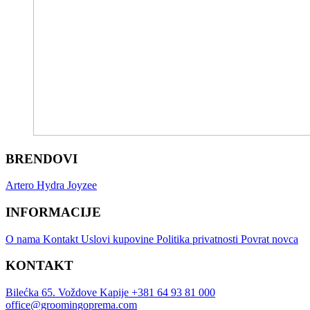
BRENDOVI
Artero
Hydra
Joyzee
INFORMACIJE
O nama
Kontakt
Uslovi kupovine
Politika privatnosti
Povrat novca
KONTAKT
Bilećka 65. Voždove Kapije
+381 64 93 81 000
office@groomingoprema.com