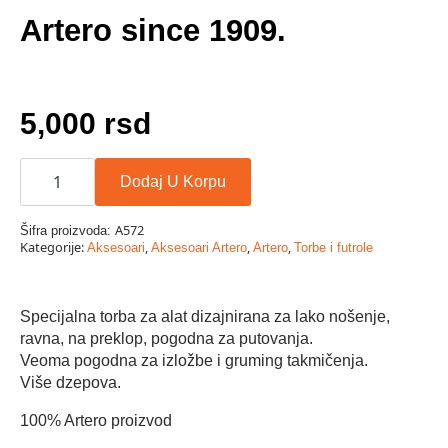
Artero since 1909.
5,000
rsd
TORBA
ARTERO
Dodaj U Korpu
količina
A572
Šifra proizvoda:
Kategorije:
,
,
,
Aksesoari
Aksesoari Artero
Artero
Torbe i futrole
Specijalna torba za alat dizajnirana za lako nošenje,
ravna, na preklop, pogodna za putovanja.
Veoma pogodna za izložbe i gruming takmičenja.
Više dzepova.
100% Artero proizvod