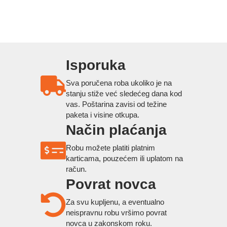
Isporuka
Sva poručena roba ukoliko je na
stanju stiže već sledećeg dana kod
vas. Poštarina zavisi od težine
paketa i visine otkupa.
Način plaćanja
Robu možete platiti platnim
karticama, pouzećem ili uplatom na
račun.
Povrat novca
Za svu kupljenu, a eventualno
neispravnu robu vršimo povrat
novca u zakonskom roku.