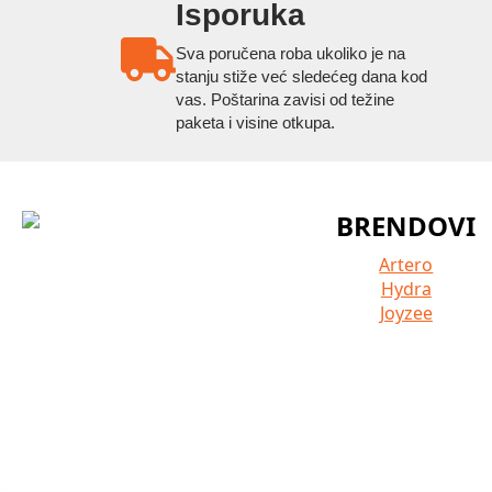
Isporuka
Sva poručena roba ukoliko je na
stanju stiže već sledećeg dana kod
vas. Poštarina zavisi od težine
paketa i visine otkupa.
BRENDOVI
Artero
Hydra
Joyzee