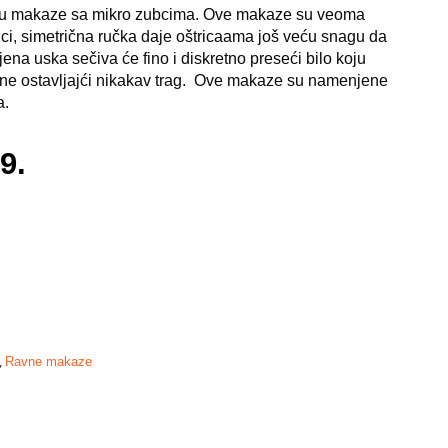
su makaze sa mikro zubcima. Ove makaze su veoma
ci, simetrična ručka daje oštricaama još veću snagu da
ena uska sečiva će fino i diskretno preseći bilo koju
a ne ostavljajći nikakav trag. Ove makaze su namenjene
a.
9.
,
Ravne makaze