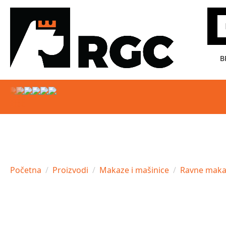
Pr
B
Početna
Proizvodi
Makaze i mašinice
Ravne maka