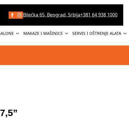
Bilećka 65, Beograd, Srbija
+381 64 938 1000
SALONE
MAKAZE I MAŠINICE
SERVIS I OŠTRENJE ALATA
7,5”