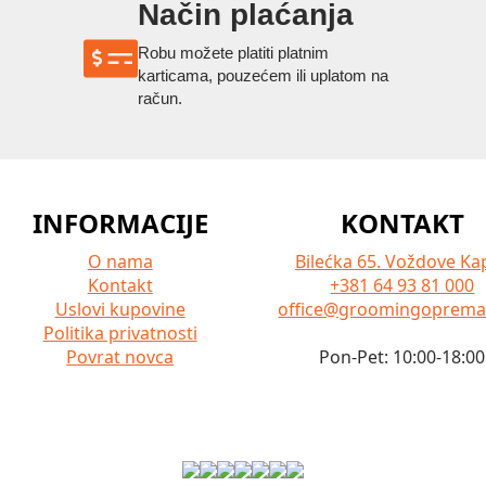
Način plaćanja
Robu možete platiti platnim
karticama, pouzećem ili uplatom na
račun.
INFORMACIJE
KONTAKT
O nama
Bilećka 65. Voždove Kap
Kontakt
+381 64 93 81 000
Uslovi kupovine
office@groomingoprem
Politika privatnosti
Povrat novca
Pon-Pet: 10:00-18:00