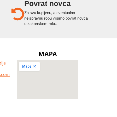
Povrat novca
Za svu kupljenu, a eventualno
neispravnu robu vršimo povrat novca
u zakonskom roku.
MAPA
ije
a.com