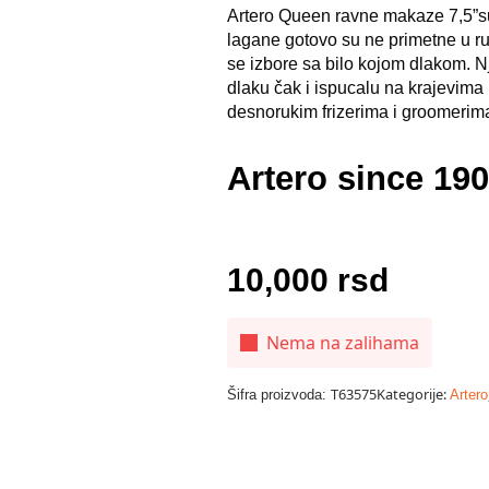
Artero Queen ravne makaze 7,5”
lagane gotovo su ne primetne u ru
se izbore sa bilo kojom dlakom. Nj
dlaku čak i ispucalu na krajevim
desnorukim frizerima i groomerim
Artero since 190
10,000
rsd
Nema na zalihama
T63575
Kategorije:
Šifra proizvoda:
Artero