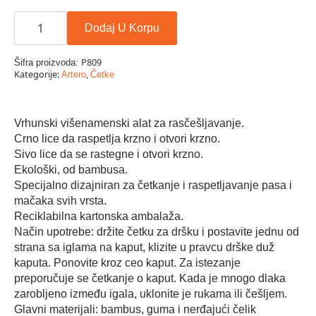
Artero
Bella
Dodaj U Korpu
Flexibilna
dupla
četka
P809
Šifra proizvoda:
L
Kategorije:
,
Artero
Četke
količina
Vrhunski višenamenski alat za rasčešljavanje.
Crno lice da raspetlja krzno i otvori krzno.
Sivo lice da se rastegne i otvori krzno.
Ekološki, od bambusa.
Specijalno dizajniran za četkanje i raspetljavanje pasa i
mačaka svih vrsta.
Reciklabilna kartonska ambalaža.
Način upotrebe: držite četku za dršku i postavite jednu od
strana sa iglama na kaput, klizite u pravcu drške duž
kaputa. Ponovite kroz ceo kaput. Za istezanje
preporučuje se četkanje o kaput. Kada je mnogo dlaka
zarobljeno između igala, uklonite je rukama ili češljem.
Glavni materijali: bambus, guma i nerđajući čelik