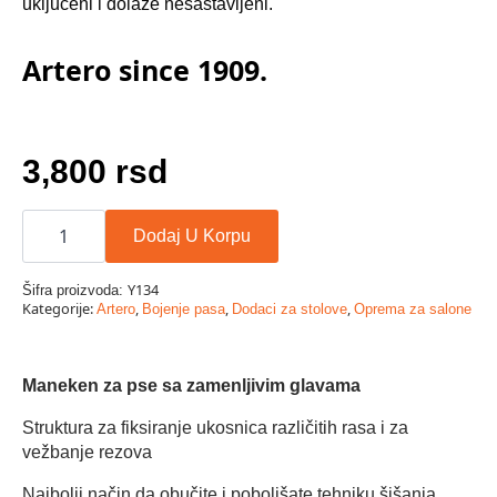
uključeni i dolaze nesastavljeni.
Artero since 1909.
3,800
rsd
MODEL
DOG
Dodaj U Korpu
BICHON
TRUP
količina
Y134
Šifra proizvoda:
Kategorije:
,
,
,
Artero
Bojenje pasa
Dodaci za stolove
Oprema za salone
Maneken za pse sa zamenljivim glavama
Struktura za fiksiranje ukosnica različitih rasa i za
vežbanje rezova
Najbolji način da obučite i poboljšate tehniku šišanja