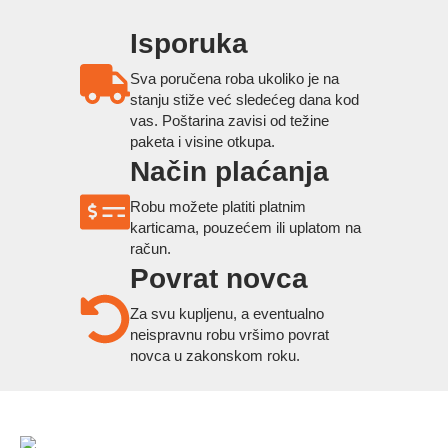
Isporuka
Sva poručena roba ukoliko je na
stanju stiže već sledećeg dana kod
vas. Poštarina zavisi od težine
paketa i visine otkupa.
Način plaćanja
Robu možete platiti platnim
karticama, pouzećem ili uplatom na
račun.
Povrat novca
Za svu kupljenu, a eventualno
neispravnu robu vršimo povrat
novca u zakonskom roku.