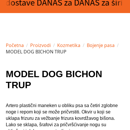
Početna
Proizvodi
Kozmetika
Bojenje pasa
MODEL DOG BICHON TRUP
MODEL DOG BICHON
TRUP
Artero plastični maneken u obliku psa sa četiri zglobne
noge i repom koji se može pričvrstiti. Okvir u koji se
uklapa frizuru za vežbanje frizura kovrdžavog bišona.
Lako se sklapa, šrafovi za pričvršćivanje nogu su