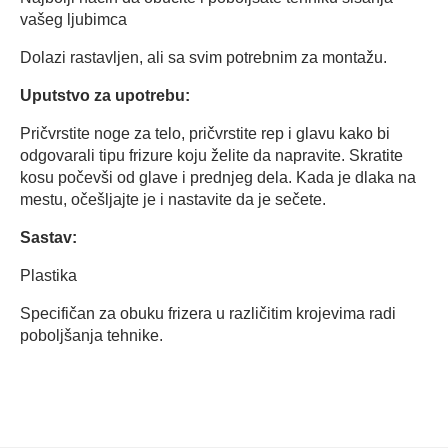
vašeg ljubimca
Dolazi rastavljen, ali sa svim potrebnim za montažu.
Uputstvo za upotrebu:
Pričvrstite noge za telo, pričvrstite rep i glavu kako bi
odgovarali tipu frizure koju želite da napravite. Skratite
kosu počevši od glave i prednjeg dela. Kada je dlaka na
mestu, očešljajte je i nastavite da je sečete.
Sastav:
Plastika
Specifičan za obuku frizera u različitim krojevima radi
poboljšanja tehnike.