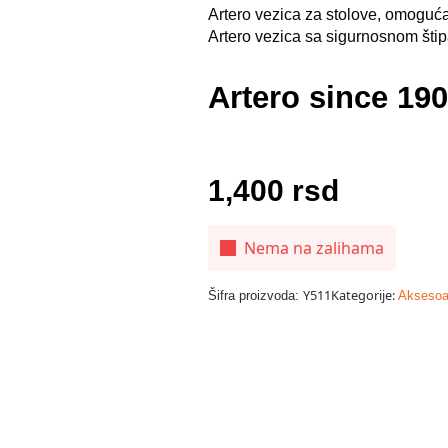
Artero vezica za stolove, omoguć
Artero vezica sa sigurnosnom štip
Artero since 190
1,400
rsd
Nema na zalihama
Y511
Kategorije:
Šifra proizvoda:
Aksesoa