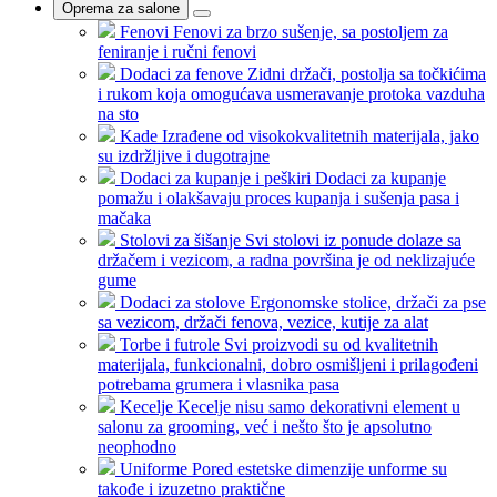
Oprema za salone
Fenovi
Fenovi za brzo sušenje, sa postoljem za
feniranje i ručni fenovi
Dodaci za fenove
Zidni držači, postolja sa točkićima
i rukom koja omogućava usmeravanje protoka vazduha
na sto
Kade
Izrađene od visokokvalitetnih materijala, jako
su izdržljive i dugotrajne
Dodaci za kupanje i peškiri
Dodaci za kupanje
pomažu i olakšavaju proces kupanja i sušenja pasa i
mačaka
Stolovi za šišanje
Svi stolovi iz ponude dolaze sa
držačem i vezicom, a radna površina je od neklizajuće
gume
Dodaci za stolove
Ergonomske stolice, držači za pse
sa vezicom, držači fenova, vezice, kutije za alat
Torbe i futrole
Svi proizvodi su od kvalitetnih
materijala, funkcionalni, dobro osmišljeni i prilagođeni
potrebama grumera i vlasnika pasa
Kecelje
Kecelje nisu samo dekorativni element u
salonu za grooming, već i nešto što je apsolutno
neophodno
Uniforme
Pored estetske dimenzije unforme su
takođe i izuzetno praktične