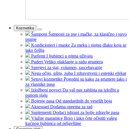
Kozmetika
Šamponi
Šamponi za pse i mačke, za klasično i suvo
pranje
Kondicioneri i maske
Za meku i sjajnu dlaku koja se
lako češlja
Parfemi
I ljubimci u njima uživaju
Puderi
Veliko olakšanje u radu grumera
Sprejevi
za sjaj, volumen, rascebavanje
Nega očiju, ušiju, zuba
I zdravstveni i estetski efekat
Setovi kozmetike
Pogodni su kako za grumere tako i
za vlasnike pasa
Izložbeni povoci
Da vaš pas zablista na izložbi u
punom sjaju
Bojenje pasa
Od standardnih do veselih boja
Aksesoari
Dodatna oprema za rad
Suplementi
Dodaci ishrani za bolje zdravlje pasa
Vlažne maramice
Brzo i lako ćete očistiti vašeg
kućnog ljubimca od prljavštine