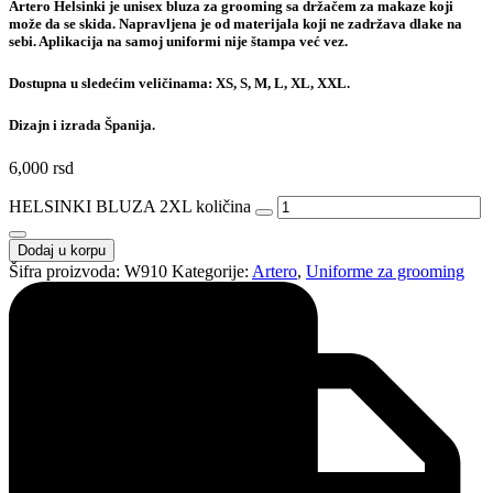
Artero Helsinki je unisex bluza za grooming sa držačem za makaze koji
može da se skida. Napravljena je od materijala koji ne zadržava dlake na
sebi. Aplikacija na samoj uniformi nije štampa već vez.
Dostupna u sledećim veličinama: XS, S, M, L, XL, XXL.
Dizajn i izrada Španija.
6,000
rsd
HELSINKI BLUZA 2XL količina
Dodaj u korpu
Šifra proizvoda:
W910
Kategorije:
Artero
,
Uniforme za grooming