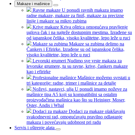
Makaze i mašinice
Ravne makaze
U ponudi ravnih makaza imamo
radne makaze, makaze za finiš, makaze za precizne
linije i makaze sa mikro zubima
Krive makaze
Kriva oštrica omogućava pravljenje
uglova čak i na najteže dostupnim mestima. Izrađene su
od japanskog čelika, visoko kvalitetne, lepo leže u ruci
Makaze sa zubima
Makaze sa zubima delimo na
Čankers i Efirirke. Izrađene su od japanskog čelika,
visoko kvalitetne, lepo leže u ruci
Levoruki grumeri
Nudimo sve vrste makaza za
levoruke grumere, tu su ravne, krive, čankers makaze
kao i efirirke
Profesionalne mašinice
Mašinice možemo svrstati u
tri kategorije: radne, trimer i mašinice za detalje
Noževi, nastavci, ulja
U ponudi imamo noževe za
mašinice tipa A5 koji su kompatibilni sa ostalim
proizvođačima mašinica kao što su Heiniger, Moser,
Oster, Andis i Whal
Dodaci za makaze
Dodaci za makaze olakšavaju
svakodnevni rad, omogućavaju pravilno odlaganje
makaza i povećavaju udobnost pri radu
Servis i oštrenje alata