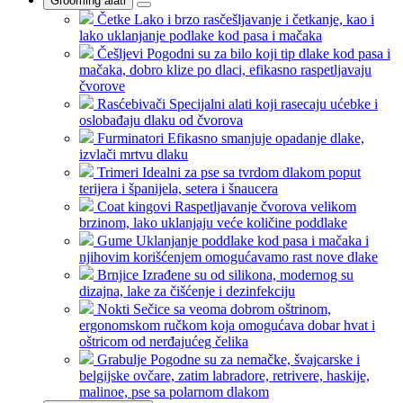
Grooming alati
Četke
Lako i brzo rasčešljavanje i četkanje, kao i
lako uklanjanje podlake kod pasa i mačaka
Češljevi
Pogodni su za bilo koji tip dlake kod pasa i
mačaka, dobro klize po dlaci, efikasno raspetljavaju
čvorove
Rasćebivači
Specijalni alati koji rasecaju ućebke i
oslobađaju dlaku od čvorova
Furminatori
Efikasno smanjuje opadanje dlake,
izvlači mrtvu dlaku
Trimeri
Idealni za pse sa tvrdom dlakom poput
terijera i španijela, setera i šnaucera
Coat kingovi
Raspetljavanje čvorova velikom
brzinom, lako uklanjaju veće količine poddlake
Gume
Uklanjanje poddlake kod pasa i mačaka i
njihovim korišćenjem omogućavamo rast nove dlake
Brnjice
Izrađene su od silikona, modernog su
dizajna, lake za čišćenje i dezinfekciju
Nokti
Sečice sa veoma dobrom oštrinom,
ergonomskom ručkom koja omogućava dobar hvat i
oštricom od nerđajućeg čelika
Grabulje
Pogodne su za nemačke, švajcarske i
belgijske ovčare, zatim labradore, retrivere, haskije,
malinoe, pse sa polarnom dlakom