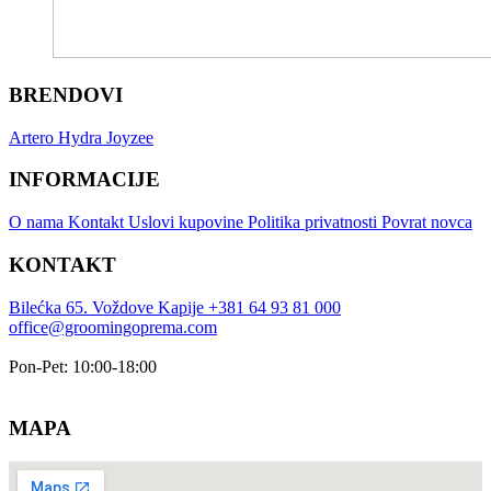
BRENDOVI
Artero
Hydra
Joyzee
INFORMACIJE
O nama
Kontakt
Uslovi kupovine
Politika privatnosti
Povrat novca
KONTAKT
Bilećka 65. Voždove Kapije
+381 64 93 81 000
office@groomingoprema.com
Pon-Pet: 10:00-18:00
MAPA