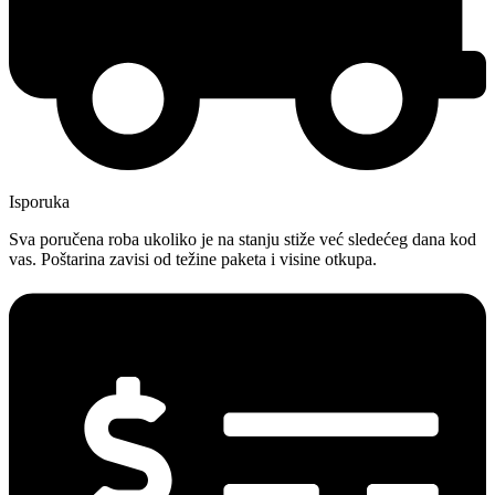
Isporuka
Sva poručena roba ukoliko je na stanju stiže već sledećeg dana kod
vas. Poštarina zavisi od težine paketa i visine otkupa.