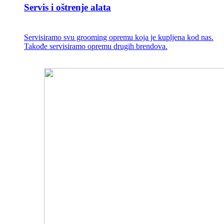
Servis i oštrenje alata
Servisiramo svu grooming opremu koja je kupljena kod nas.
Takođe servisiramo opremu drugih brendova.