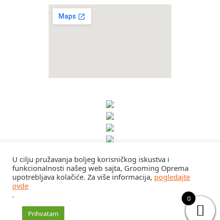
U cilju pružavanja boljeg korisničkog iskustva i
funkcionalnosti našeg web sajta, Grooming Oprema
upotrebljava kolačiće. Za više informacija,
pogledajte
ovde
.
0
Prihvatam
RGC d.o.o. 2024. | Sva prava zadržana | Izrada sajta