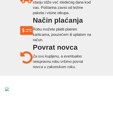
stanju stiže već sledećeg dana kod
vas. Poštarina zavisi od težine
paketa i visine otkupa.
Način plaćanja
Robu možete platiti platnim
karticama, pouzećem ili uplatom na
račun.
Povrat novca
Za svu kupljenu, a eventualno
neispravnu robu vršimo povrat
novca u zakonskom roku.