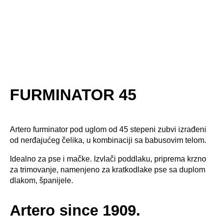
FURMINATOR 45
Artero furminator pod uglom od 45 stepeni zubvi izrađeni
od nerđajućeg čelika, u kombinaciji sa babusovim telom.
Idealno za pse i mačke. Izvlači poddlaku, priprema krzno
za trimovanje, namenjeno za kratkodlake pse sa duplom
dlakom, španijele.
Artero since 1909.