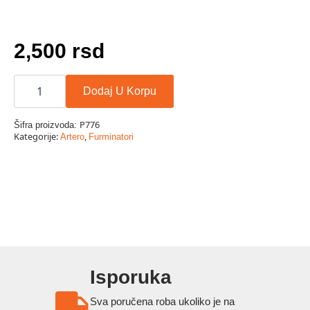
2,500
rsd
FURMINATOR
45
Dodaj U Korpu
količina
P776
Šifra proizvoda:
Kategorije:
,
Artero
Furminatori
Isporuka
Sva poručena roba ukoliko je na