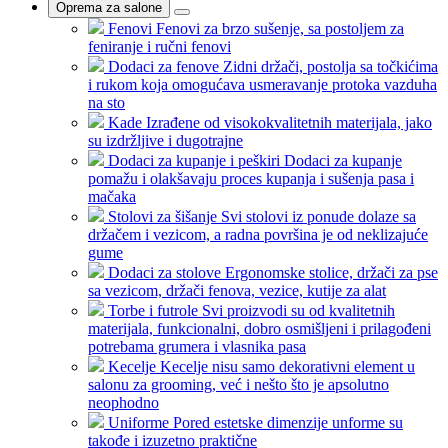
Oprema za salone
Fenovi
Fenovi za brzo sušenje, sa postoljem za
feniranje i ručni fenovi
Dodaci za fenove
Zidni držači, postolja sa točkićima
i rukom koja omogućava usmeravanje protoka vazduha
na sto
Kade
Izrađene od visokokvalitetnih materijala, jako
su izdržljive i dugotrajne
Dodaci za kupanje i peškiri
Dodaci za kupanje
pomažu i olakšavaju proces kupanja i sušenja pasa i
mačaka
Stolovi za šišanje
Svi stolovi iz ponude dolaze sa
držačem i vezicom, a radna površina je od neklizajuće
gume
Dodaci za stolove
Ergonomske stolice, držači za pse
sa vezicom, držači fenova, vezice, kutije za alat
Torbe i futrole
Svi proizvodi su od kvalitetnih
materijala, funkcionalni, dobro osmišljeni i prilagođeni
potrebama grumera i vlasnika pasa
Kecelje
Kecelje nisu samo dekorativni element u
salonu za grooming, već i nešto što je apsolutno
neophodno
Uniforme
Pored estetske dimenzije unforme su
takođe i izuzetno praktične