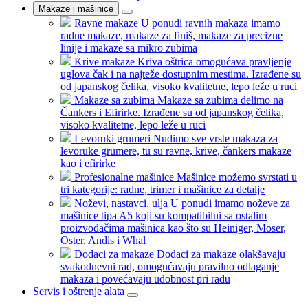
Makaze i mašinice
Ravne makaze
U ponudi ravnih makaza imamo
radne makaze, makaze za finiš, makaze za precizne
linije i makaze sa mikro zubima
Krive makaze
Kriva oštrica omogućava pravljenje
uglova čak i na najteže dostupnim mestima. Izrađene su
od japanskog čelika, visoko kvalitetne, lepo leže u ruci
Makaze sa zubima
Makaze sa zubima delimo na
Čankers i Efirirke. Izrađene su od japanskog čelika,
visoko kvalitetne, lepo leže u ruci
Levoruki grumeri
Nudimo sve vrste makaza za
levoruke grumere, tu su ravne, krive, čankers makaze
kao i efirirke
Profesionalne mašinice
Mašinice možemo svrstati u
tri kategorije: radne, trimer i mašinice za detalje
Noževi, nastavci, ulja
U ponudi imamo noževe za
mašinice tipa A5 koji su kompatibilni sa ostalim
proizvođačima mašinica kao što su Heiniger, Moser,
Oster, Andis i Whal
Dodaci za makaze
Dodaci za makaze olakšavaju
svakodnevni rad, omogućavaju pravilno odlaganje
makaza i povećavaju udobnost pri radu
Servis i oštrenje alata