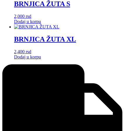
BRNJICA ŽUTA S
2,000
rsd
Dodaj u korpu
BRNJICA ŽUTA XL
2,400
rsd
Dodaj u korpu