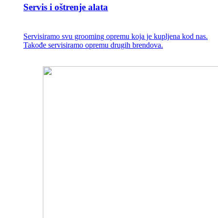
Servis i oštrenje alata
Servisiramo svu grooming opremu koja je kupljena kod nas.
Takođe servisiramo opremu drugih brendova.