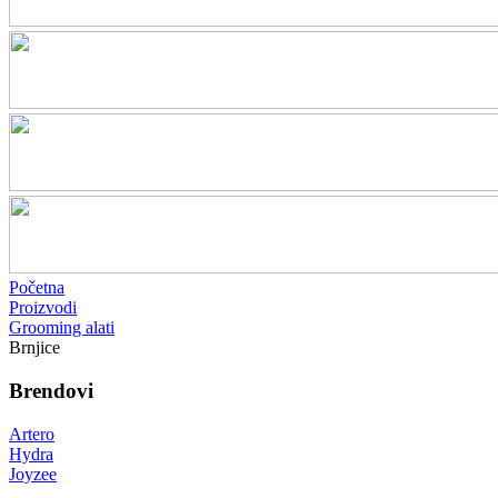
Početna
Proizvodi
Grooming alati
Brnjice
Brendovi
Artero
Hydra
Joyzee