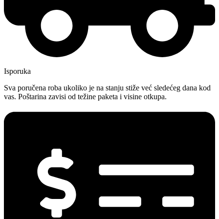
Isporuka
Sva poručena roba ukoliko je na stanju stiže već sledećeg dana kod
vas. Poštarina zavisi od težine paketa i visine otkupa.