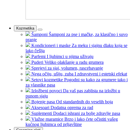
Kozmetika
Šamponi
Šamponi za pse i mačke, za klasično i suvo
pranje
Kondicioneri i maske
Za meku i sjajnu dlaku koja se
lako češlja
Parfemi
I ljubimci u njima uživaju
Puderi
Veliko olakšanje u radu grumera
Sprejevi
za sjaj, volumen, rascebavanje
Nega očiju, ušiju, zuba
I zdravstveni i estetski efekat
Setovi kozmetike
Pogodni su kako za grumere tako i
za vlasnike pasa
Izložbeni povoci
Da vaš pas zablista na izložbi u
punom sjaju
Bojenje pasa
Od standardnih do veselih boja
Aksesoari
Dodatna oprema za rad
Suplementi
Dodaci ishrani za bolje zdravlje pasa
Vlažne maramice
Brzo i lako ćete očistiti vašeg
kućnog ljubimca od prljavštine