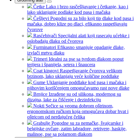
Grooming alati
Četke
Lako i brzo rasčešljavanje i četkanje, kao i
lako uklanjanje podlake kod pasa i mačaka
Češljevi
Pogodni su za bilo koji tip dlake kod pasa i
mačaka, dobro klize po dlaci, efikasno raspetljavaju
čvorove
Rasćebivači
Specijalni alati koji rasecaju ućebke i
oslobađaju dlaku od čvorova
Furminatori
Efikasno smanjuje opadanje dlake,
izvlači mrtvu dlaku
Trimeri
Idealni za pse sa tvrdom dlakom poput
terijera i španijela, setera i šnaucera
Coat kingovi
Raspetljavanje čvorova velikom
brzinom, lako uklanjaju veće količine poddlake
Gume
Uklanjanje poddlake kod pasa i mačaka i
njihovim korišćenjem omogućavamo rast nove dlake
Brnjice
Izrađene su od silikona, modernog su
dizajna, lake za čišćenje i dezinfekciju
Nokti
Sečice sa veoma dobrom oštrinom,
ergonomskom ručkom koja omogućava dobar hvat i
oštricom od nerđajućeg čelika
Grabulje
Pogodne su za nemačke, švajcarske i
belgijske ovčare, zatim labradore, retrivere, haskije,
malinoe, pse sa polarnom dlakom