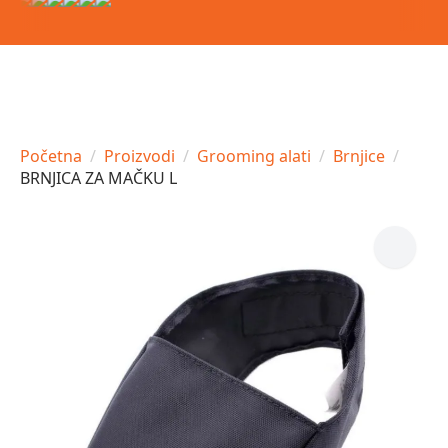
Početna
Proizvodi
Grooming alati
Brnjice
BRNJICA ZA MAČKU L