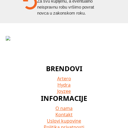
Za svu kupljenu, a eventualno
neispravnu robu vršimo povrat
novca u zakonskom roku.
BRENDOVI
Artero
Hydra
Joyzee
INFORMACIJE
O nama
Kontakt
Uslovi kupovine
Politika privatnosti