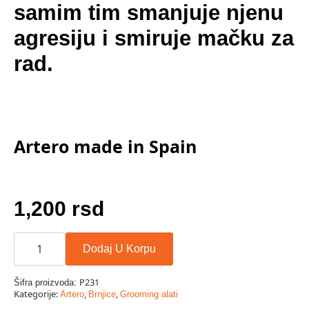
samim tim smanjuje njenu
agresiju i smiruje mačku za
rad.
Artero made in Spain
1,200
rsd
BRNJICA
ZA
Dodaj U Korpu
MAČKU
L
količina
P231
Šifra proizvoda:
Kategorije:
,
,
Artero
Brnjice
Grooming alati