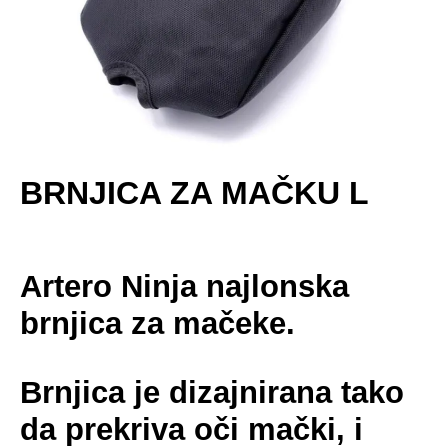
BRNJICA ZA MAČKU L
Artero Ninja najlonska
brnjica za mačeke.
Brnjica je dizajnirana tako
da prekriva oči mački, i