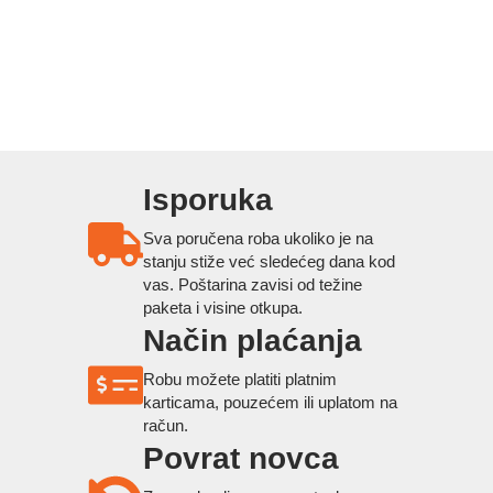
Isporuka
Sva poručena roba ukoliko je na
stanju stiže već sledećeg dana kod
vas. Poštarina zavisi od težine
paketa i visine otkupa.
Način plaćanja
Robu možete platiti platnim
karticama, pouzećem ili uplatom na
račun.
Povrat novca