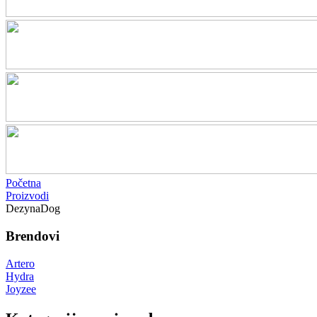
Početna
Proizvodi
DezynaDog
Brendovi
Artero
Hydra
Joyzee