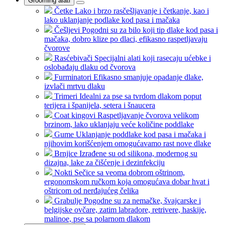
Grooming alati
Četke
Lako i brzo rasčešljavanje i četkanje, kao i
lako uklanjanje podlake kod pasa i mačaka
Češljevi
Pogodni su za bilo koji tip dlake kod pasa i
mačaka, dobro klize po dlaci, efikasno raspetljavaju
čvorove
Rasćebivači
Specijalni alati koji rasecaju ućebke i
oslobađaju dlaku od čvorova
Furminatori
Efikasno smanjuje opadanje dlake,
izvlači mrtvu dlaku
Trimeri
Idealni za pse sa tvrdom dlakom poput
terijera i španijela, setera i šnaucera
Coat kingovi
Raspetljavanje čvorova velikom
brzinom, lako uklanjaju veće količine poddlake
Gume
Uklanjanje poddlake kod pasa i mačaka i
njihovim korišćenjem omogućavamo rast nove dlake
Brnjice
Izrađene su od silikona, modernog su
dizajna, lake za čišćenje i dezinfekciju
Nokti
Sečice sa veoma dobrom oštrinom,
ergonomskom ručkom koja omogućava dobar hvat i
oštricom od nerđajućeg čelika
Grabulje
Pogodne su za nemačke, švajcarske i
belgijske ovčare, zatim labradore, retrivere, haskije,
malinoe, pse sa polarnom dlakom