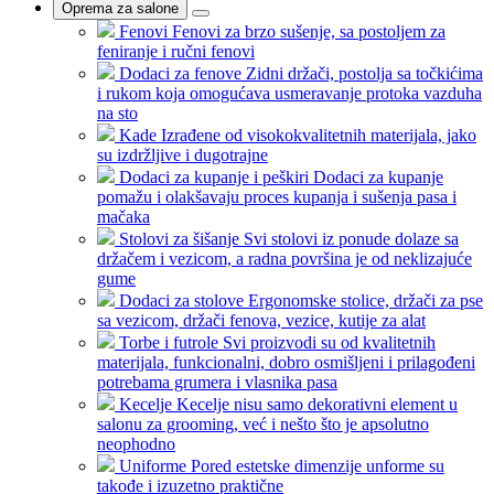
Oprema za salone
Fenovi
Fenovi za brzo sušenje, sa postoljem za
feniranje i ručni fenovi
Dodaci za fenove
Zidni držači, postolja sa točkićima
i rukom koja omogućava usmeravanje protoka vazduha
na sto
Kade
Izrađene od visokokvalitetnih materijala, jako
su izdržljive i dugotrajne
Dodaci za kupanje i peškiri
Dodaci za kupanje
pomažu i olakšavaju proces kupanja i sušenja pasa i
mačaka
Stolovi za šišanje
Svi stolovi iz ponude dolaze sa
držačem i vezicom, a radna površina je od neklizajuće
gume
Dodaci za stolove
Ergonomske stolice, držači za pse
sa vezicom, držači fenova, vezice, kutije za alat
Torbe i futrole
Svi proizvodi su od kvalitetnih
materijala, funkcionalni, dobro osmišljeni i prilagođeni
potrebama grumera i vlasnika pasa
Kecelje
Kecelje nisu samo dekorativni element u
salonu za grooming, već i nešto što je apsolutno
neophodno
Uniforme
Pored estetske dimenzije unforme su
takođe i izuzetno praktične