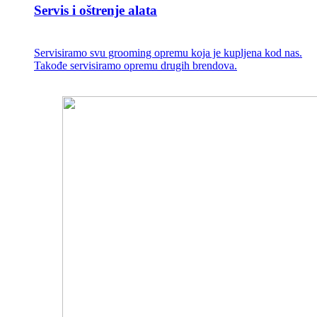
Servis i oštrenje alata
Servisiramo svu grooming opremu koja je kupljena kod nas.
Takođe servisiramo opremu drugih brendova.