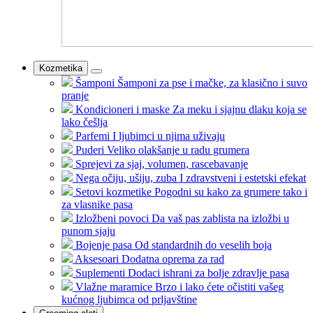
Kozmetika
Šamponi
Šamponi za pse i mačke, za klasično i suvo
pranje
Kondicioneri i maske
Za meku i sjajnu dlaku koja se
lako češlja
Parfemi
I ljubimci u njima uživaju
Puderi
Veliko olakšanje u radu grumera
Sprejevi
za sjaj, volumen, rascebavanje
Nega očiju, ušiju, zuba
I zdravstveni i estetski efekat
Setovi kozmetike
Pogodni su kako za grumere tako i
za vlasnike pasa
Izložbeni povoci
Da vaš pas zablista na izložbi u
punom sjaju
Bojenje pasa
Od standardnih do veselih boja
Aksesoari
Dodatna oprema za rad
Suplementi
Dodaci ishrani za bolje zdravlje pasa
Vlažne maramice
Brzo i lako ćete očistiti vašeg
kućnog ljubimca od prljavštine