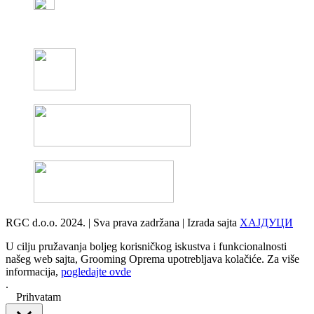
RGC d.o.o. 2024. | Sva prava zadržana | Izrada sajta
ХАЈДУЦИ
U cilju pružavanja boljeg korisničkog iskustva i funkcionalnosti
našeg web sajta, Grooming Oprema upotrebljava kolačiće. Za više
informacija,
pogledajte ovde
.
Prihvatam