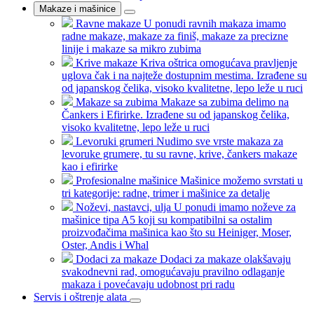
Makaze i mašinice
Ravne makaze
U ponudi ravnih makaza imamo
radne makaze, makaze za finiš, makaze za precizne
linije i makaze sa mikro zubima
Krive makaze
Kriva oštrica omogućava pravljenje
uglova čak i na najteže dostupnim mestima. Izrađene su
od japanskog čelika, visoko kvalitetne, lepo leže u ruci
Makaze sa zubima
Makaze sa zubima delimo na
Čankers i Efirirke. Izrađene su od japanskog čelika,
visoko kvalitetne, lepo leže u ruci
Levoruki grumeri
Nudimo sve vrste makaza za
levoruke grumere, tu su ravne, krive, čankers makaze
kao i efirirke
Profesionalne mašinice
Mašinice možemo svrstati u
tri kategorije: radne, trimer i mašinice za detalje
Noževi, nastavci, ulja
U ponudi imamo noževe za
mašinice tipa A5 koji su kompatibilni sa ostalim
proizvođačima mašinica kao što su Heiniger, Moser,
Oster, Andis i Whal
Dodaci za makaze
Dodaci za makaze olakšavaju
svakodnevni rad, omogućavaju pravilno odlaganje
makaza i povećavaju udobnost pri radu
Servis i oštrenje alata