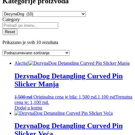
Kategorije proizvoda
Category
Reset
Prikazano je svih 10 rezultata
Akcija!
DezynaDog Detangling Curved Pin
Slicker Manja
1,500
rsd
Originalna cena je bila: 1,500 rsd.
1,100
rsd
Trenutna
cena je: 1,100 rsd.
Dodaj u korpu
DezynaDog Detangling Curved Pin
Slicker Veća