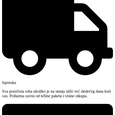
Isporuka
Sva poručena roba ukoliko je na stanju stiže već sledećeg dana kod
vas. Poštarina zavisi od težine paketa i visine otkupa.