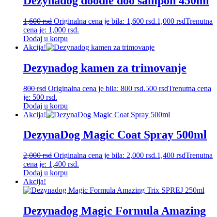
Dezynadog doodle doo šampon 450ml
1,600
rsd
Originalna cena je bila: 1,600 rsd.
1,000
rsd
Trenutna
cena je: 1,000 rsd.
Dodaj u korpu
Akcija!
Dezynadog kamen za trimovanje
800
rsd
Originalna cena je bila: 800 rsd.
500
rsd
Trenutna cena
je: 500 rsd.
Dodaj u korpu
Akcija!
DezynaDog Magic Coat Spray 500ml
2,000
rsd
Originalna cena je bila: 2,000 rsd.
1,400
rsd
Trenutna
cena je: 1,400 rsd.
Dodaj u korpu
Akcija!
Dezynadog Magic Formula Amazing