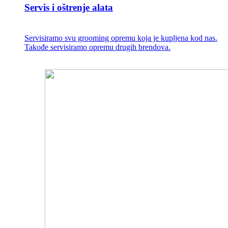
Servis i oštrenje alata
Servisiramo svu grooming opremu koja je kupljena kod nas.
Takođe servisiramo opremu drugih brendova.