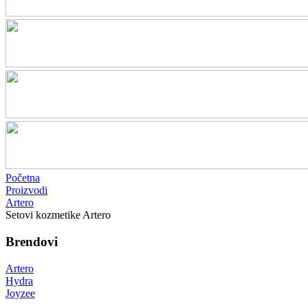
Početna
Proizvodi
Artero
Setovi kozmetike Artero
Brendovi
Artero
Hydra
Joyzee