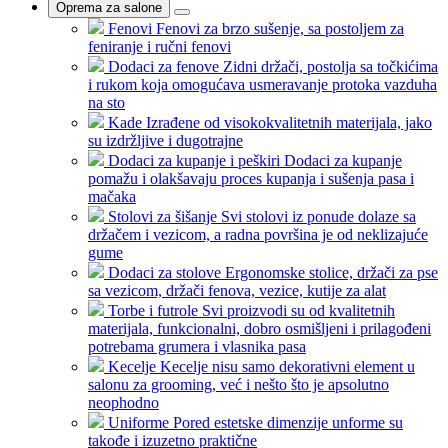
Oprema za salone
Fenovi
Fenovi za brzo sušenje, sa postoljem za
feniranje i ručni fenovi
Dodaci za fenove
Zidni držači, postolja sa točkićima
i rukom koja omogućava usmeravanje protoka vazduha
na sto
Kade
Izrađene od visokokvalitetnih materijala, jako
su izdržljive i dugotrajne
Dodaci za kupanje i peškiri
Dodaci za kupanje
pomažu i olakšavaju proces kupanja i sušenja pasa i
mačaka
Stolovi za šišanje
Svi stolovi iz ponude dolaze sa
držačem i vezicom, a radna površina je od neklizajuće
gume
Dodaci za stolove
Ergonomske stolice, držači za pse
sa vezicom, držači fenova, vezice, kutije za alat
Torbe i futrole
Svi proizvodi su od kvalitetnih
materijala, funkcionalni, dobro osmišljeni i prilagođeni
potrebama grumera i vlasnika pasa
Kecelje
Kecelje nisu samo dekorativni element u
salonu za grooming, već i nešto što je apsolutno
neophodno
Uniforme
Pored estetske dimenzije unforme su
takođe i izuzetno praktične