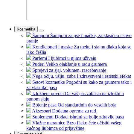
Kozmetika
Šamponi
Šamponi za pse i mačke, za klasično i suvo
pranje
Kondicioneri i maske
Za meku i sjajnu dlaku koja se
lako češlja
Parfemi
I ljubimci u njima uživaju
Puderi
Veliko olakšanje u radu grumera
Sprejevi
za sjaj, volumen, rascebavanje
Nega očiju, ušiju, zuba
I zdravstveni i estetski efekat
Setovi kozmetike
Pogodni su kako za grumere tako i
za vlasnike pasa
Izložbeni povoci
Da vaš pas zablista na izložbi u
punom sjaju
Bojenje pasa
Od standardnih do veselih boja
Aksesoari
Dodatna oprema za rad
Suplementi
Dodaci ishrani za bolje zdravlje pasa
Vlažne maramice
Brzo i lako ćete očistiti vašeg
kućnog ljubimca od prljavštine