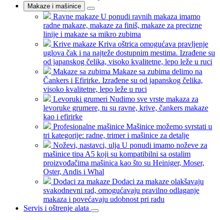
Makaze i mašinice
Ravne makaze
U ponudi ravnih makaza imamo
radne makaze, makaze za finiš, makaze za precizne
linije i makaze sa mikro zubima
Krive makaze
Kriva oštrica omogućava pravljenje
uglova čak i na najteže dostupnim mestima. Izrađene su
od japanskog čelika, visoko kvalitetne, lepo leže u ruci
Makaze sa zubima
Makaze sa zubima delimo na
Čankers i Efirirke. Izrađene su od japanskog čelika,
visoko kvalitetne, lepo leže u ruci
Levoruki grumeri
Nudimo sve vrste makaza za
levoruke grumere, tu su ravne, krive, čankers makaze
kao i efirirke
Profesionalne mašinice
Mašinice možemo svrstati u
tri kategorije: radne, trimer i mašinice za detalje
Noževi, nastavci, ulja
U ponudi imamo noževe za
mašinice tipa A5 koji su kompatibilni sa ostalim
proizvođačima mašinica kao što su Heiniger, Moser,
Oster, Andis i Whal
Dodaci za makaze
Dodaci za makaze olakšavaju
svakodnevni rad, omogućavaju pravilno odlaganje
makaza i povećavaju udobnost pri radu
Servis i oštrenje alata