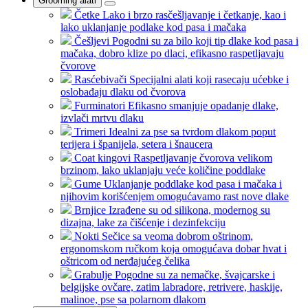
Grooming alati
Četke
Lako i brzo rasčešljavanje i četkanje, kao i
lako uklanjanje podlake kod pasa i mačaka
Češljevi
Pogodni su za bilo koji tip dlake kod pasa i
mačaka, dobro klize po dlaci, efikasno raspetljavaju
čvorove
Rasćebivači
Specijalni alati koji rasecaju ućebke i
oslobađaju dlaku od čvorova
Furminatori
Efikasno smanjuje opadanje dlake,
izvlači mrtvu dlaku
Trimeri
Idealni za pse sa tvrdom dlakom poput
terijera i španijela, setera i šnaucera
Coat kingovi
Raspetljavanje čvorova velikom
brzinom, lako uklanjaju veće količine poddlake
Gume
Uklanjanje poddlake kod pasa i mačaka i
njihovim korišćenjem omogućavamo rast nove dlake
Brnjice
Izrađene su od silikona, modernog su
dizajna, lake za čišćenje i dezinfekciju
Nokti
Sečice sa veoma dobrom oštrinom,
ergonomskom ručkom koja omogućava dobar hvat i
oštricom od nerđajućeg čelika
Grabulje
Pogodne su za nemačke, švajcarske i
belgijske ovčare, zatim labradore, retrivere, haskije,
malinoe, pse sa polarnom dlakom