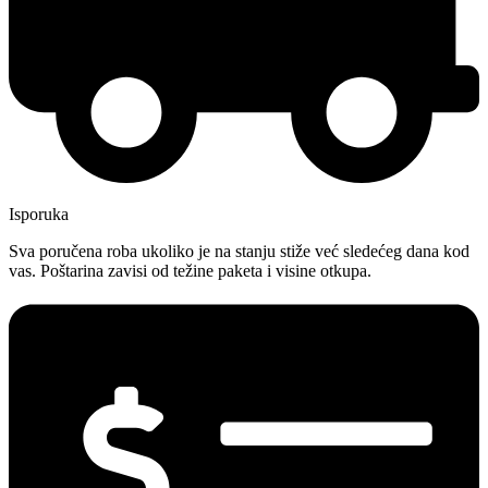
Isporuka
Sva poručena roba ukoliko je na stanju stiže već sledećeg dana kod
vas. Poštarina zavisi od težine paketa i visine otkupa.