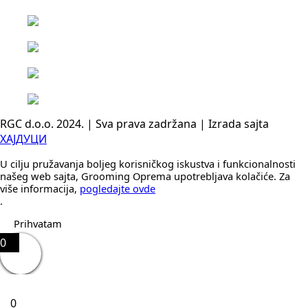
RGC d.o.o. 2024. | Sva prava zadržana | Izrada sajta
ХАЈДУЦИ
U cilju pružavanja boljeg korisničkog iskustva i funkcionalnosti
našeg web sajta, Grooming Oprema upotrebljava kolačiće. Za
više informacija,
pogledajte ovde
.
Prihvatam
0
0