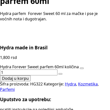
parfem 60ml
Hydra parfem Forever Sweet 60 ml za mačke i pse je
voćnih nota i dugotrajan.
Hydra made in Brasil
1,800
rsd
Hydra Forever Sweet parfem 60ml količina
Dodaj u korpu
Šifra proizvoda:
HG322
Kategorije:
Hydra
,
Kozmetika
,
Parfemi
Uputstvo za upotrebu:
pratiti instrukcije na poledjini ambalaže.