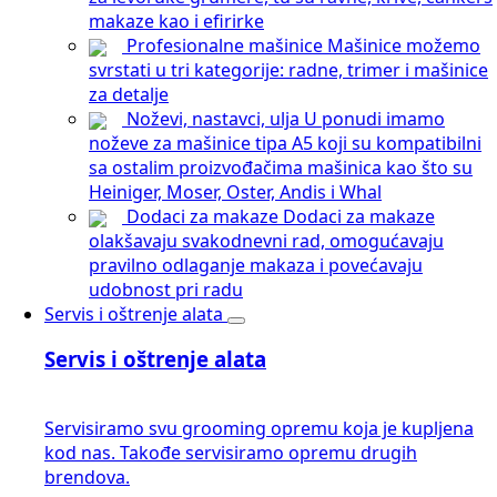
makaze kao i efirirke
Profesionalne mašinice
Mašinice možemo
svrstati u tri kategorije: radne, trimer i mašinice
za detalje
Noževi, nastavci, ulja
U ponudi imamo
noževe za mašinice tipa A5 koji su kompatibilni
sa ostalim proizvođačima mašinica kao što su
Heiniger, Moser, Oster, Andis i Whal
Dodaci za makaze
Dodaci za makaze
olakšavaju svakodnevni rad, omogućavaju
pravilno odlaganje makaza i povećavaju
udobnost pri radu
Servis i oštrenje alata
Servis i oštrenje alata
Servisiramo svu grooming opremu koja je kupljena
kod nas. Takođe servisiramo opremu drugih
brendova.