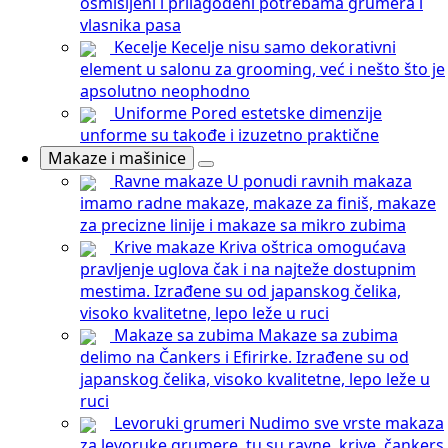
osmišljeni i prilagođeni potrebama grumera i
vlasnika pasa
Kecelje
Kecelje nisu samo dekorativni
element u salonu za grooming, već i nešto što je
apsolutno neophodno
Uniforme
Pored estetske dimenzije
unforme su takođe i izuzetno praktične
Makaze i mašinice
Ravne makaze
U ponudi ravnih makaza
imamo radne makaze, makaze za finiš, makaze
za precizne linije i makaze sa mikro zubima
Krive makaze
Kriva oštrica omogućava
pravljenje uglova čak i na najteže dostupnim
mestima. Izrađene su od japanskog čelika,
visoko kvalitetne, lepo leže u ruci
Makaze sa zubima
Makaze sa zubima
delimo na Čankers i Efirirke. Izrađene su od
japanskog čelika, visoko kvalitetne, lepo leže u
ruci
Levoruki grumeri
Nudimo sve vrste makaza
za levoruke grumere, tu su ravne, krive, čankers