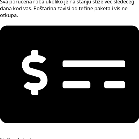
Sva poručena roba ukoliko je na stanju stiže već sledećeg
dana kod vas. Poštarina zavisi od težine paketa i visine
otkupa.