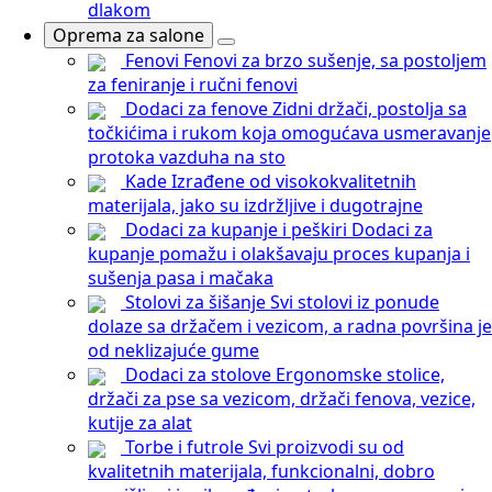
dlakom
Oprema za salone
Fenovi
Fenovi za brzo sušenje, sa postoljem
za feniranje i ručni fenovi
Dodaci za fenove
Zidni držači, postolja sa
točkićima i rukom koja omogućava usmeravanje
protoka vazduha na sto
Kade
Izrađene od visokokvalitetnih
materijala, jako su izdržljive i dugotrajne
Dodaci za kupanje i peškiri
Dodaci za
kupanje pomažu i olakšavaju proces kupanja i
sušenja pasa i mačaka
Stolovi za šišanje
Svi stolovi iz ponude
dolaze sa držačem i vezicom, a radna površina je
od neklizajuće gume
Dodaci za stolove
Ergonomske stolice,
držači za pse sa vezicom, držači fenova, vezice,
kutije za alat
Torbe i futrole
Svi proizvodi su od
kvalitetnih materijala, funkcionalni, dobro