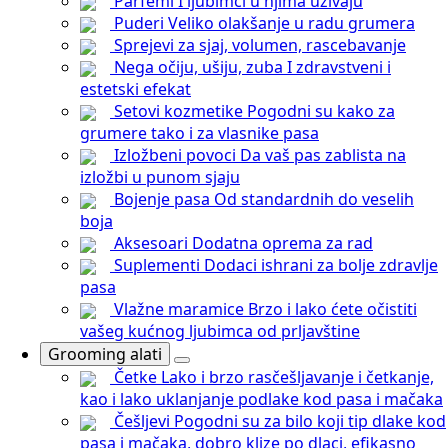
Parfemi
I ljubimci u njima uživaju
Puderi
Veliko olakšanje u radu grumera
Sprejevi
za sjaj, volumen, rascebavanje
Nega očiju, ušiju, zuba
I zdravstveni i
estetski efekat
Setovi kozmetike
Pogodni su kako za
grumere tako i za vlasnike pasa
Izložbeni povoci
Da vaš pas zablista na
izložbi u punom sjaju
Bojenje pasa
Od standardnih do veselih
boja
Aksesoari
Dodatna oprema za rad
Suplementi
Dodaci ishrani za bolje zdravlje
pasa
Vlažne maramice
Brzo i lako ćete očistiti
vašeg kućnog ljubimca od prljavštine
Grooming alati
Četke
Lako i brzo rasčešljavanje i četkanje,
kao i lako uklanjanje podlake kod pasa i mačaka
Češljevi
Pogodni su za bilo koji tip dlake kod
pasa i mačaka, dobro klize po dlaci, efikasno