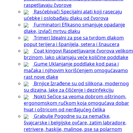
raspetljavaju čvorove
Rasćebivači
Specijalni alati koji rasecaju
ućebke i oslobađaju dlaku od čvorova
Furminatori
Efikasno smanjuje opadanje
dlake, izvlači mrtvu dlaku
Trimeri
Idealni za pse sa tvrdom dlakom
poput terijera i španijela, setera i šnaucera
Coat kingovi
Raspetljavanje čvorova velikom
brzinom, lako uklanjaju veće količine poddlake
Gume
Uklanjanje poddlake kod pasa i
mačaka i njihovim korišćenjem omogućavamo
rast nove dlake
Brnjice
Izrađene su od silikona, modernog
su dizajna, lake za čišćenje i dezinfekciju
Nokti
Sečice sa veoma dobrom oštrinom,
ergonomskom ručkom koja omogućava dobar
hvat i oštricom od nerđajućeg čelika
Grabulje
Pogodne su za nemačke,
švajcarske i belgijske ovčare, zatim labradore,
retrivere, haskije, malinoe, pse sa polarnom