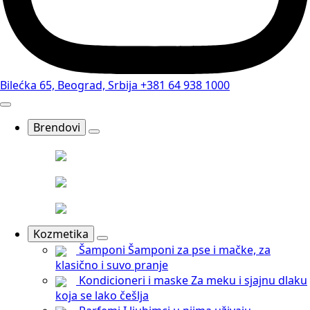
Bilećka 65, Beograd, Srbija
+381 64 938 1000
Brendovi
Kozmetika
Šamponi
Šamponi za pse i mačke, za
klasično i suvo pranje
Kondicioneri i maske
Za meku i sjajnu dlaku
koja se lako češlja