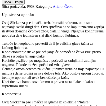
Dodaj u korpu
Šifra proizvoda:
P968
Kategorije:
Artero
,
Četke
Uputstvo za upotrebu
Ovaj Slicker za pse i mačke treba koristiti redovno, odnosno
najmanje svaki drugi dan. Ovo sprečava da se kaput izuzetno zaprlja
ili stvori dosadne čvorove zbog blata ili vlage. Njegova kontinuirana
upotreba daje jedinstven sjaj dlaki kućnog ljubimca.
Takođe je neophodno proveriti da li je veličina glave tačna za
kućnog ljubimca.
Kondicioniranje dlake pre češljanja će pomoći da četka klizi preko
dlake i izbegne trljanje dlake.
Koristite pažljivo, po mogućstvu počevši sa zadnjim ili zadnjim
nogama. Takođe možete početi od vrha glave.
Četkanje ovom četkom za kućne ljubimce treba da traje najmanje 10
minuta i da se proširi na sve delove tela. Ako postoje uporni čvorovi,
tretirajte uporno, ali uvek bez oštećenja kože.
Koristite ovu bambusovu kremu u pravcu rasta dlake, nikako u
suprotnom smeru.
Kompozicija
Ovaj Slicker za pse i mačke sa iglama iz kolekcije ‘Nature’