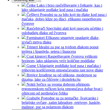
Grooming alati
Četke
Lako i brzo rasčešljavanje i četkanje, kao i
lako uklanjanje podlake kod pasa i mačaka
Češljevi
Pogodni su za bilo koji tip dlake kod pasa i
mačaka, dobro klize po dlaci, efikasno raspetljavaju
čvorove
Rasćebivači
Specijalni alati koji rasecaju ućebke i
oslobađaju dlaku od čvorova
Furminatori
Efikasno smanjuje opadanje dlake,
izvlači mrtvu dlaku
Trimeri
Idealni za pse sa tvrdom dlakom poput
terijera i španijela, setera i šnaucera
Coat kingovi
Raspetljavanje čvorova velikom
brzinom, lako uklanjaju veće količine poddlake
Gume
Uklanjanje poddlake kod pasa i mačaka i
njihovim korišćenjem omogućavamo rast nove dlake
Brnjice
Izrađene su od silikona, modernog su
dizajna, lake za čišćenje i dezinfekciju
Nokti
Sečice sa veoma dobrom oštrinom,
ergonomskom ručkom koja omogućava dobar hvat i
oštricom od nerđajućeg čelika
Grabulje
Pogodne su za nemačke, švajcarske i
belgijske ovčare, zatim labradore, retrivere, haskije,
malinoe, pse sa polarnom dlakom