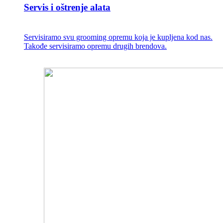
Servis i oštrenje alata
Servisiramo svu grooming opremu koja je kupljena kod nas.
Takođe servisiramo opremu drugih brendova.