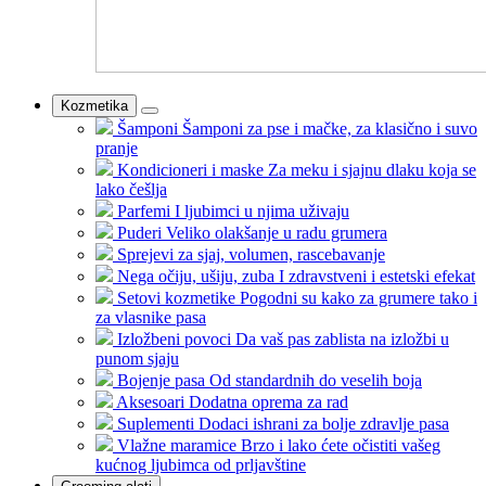
Kozmetika
Šamponi
Šamponi za pse i mačke, za klasično i suvo
pranje
Kondicioneri i maske
Za meku i sjajnu dlaku koja se
lako češlja
Parfemi
I ljubimci u njima uživaju
Puderi
Veliko olakšanje u radu grumera
Sprejevi
za sjaj, volumen, rascebavanje
Nega očiju, ušiju, zuba
I zdravstveni i estetski efekat
Setovi kozmetike
Pogodni su kako za grumere tako i
za vlasnike pasa
Izložbeni povoci
Da vaš pas zablista na izložbi u
punom sjaju
Bojenje pasa
Od standardnih do veselih boja
Aksesoari
Dodatna oprema za rad
Suplementi
Dodaci ishrani za bolje zdravlje pasa
Vlažne maramice
Brzo i lako ćete očistiti vašeg
kućnog ljubimca od prljavštine