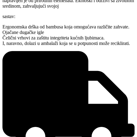
napravljen je od prirodnih elemenata. Ekološki i održivi sa životnom
sredinom, zahvaljujući svojoj
sastav:
Ergonomska drška od bambusa koja omogućava različite zahvate.
Ojačane dugačke igle
Čelični vrhovi za zaštitu integriteta kućnih ljubimaca.
I, naravno, dolazi u ambalaži koja se u potpunosti može reciklirati.