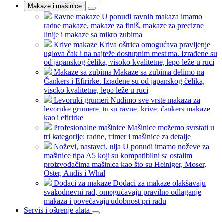
Makaze i mašinice
Ravne makaze
U ponudi ravnih makaza imamo
radne makaze, makaze za finiš, makaze za precizne
linije i makaze sa mikro zubima
Krive makaze
Kriva oštrica omogućava pravljenje
uglova čak i na najteže dostupnim mestima. Izrađene su
od japanskog čelika, visoko kvalitetne, lepo leže u ruci
Makaze sa zubima
Makaze sa zubima delimo na
Čankers i Efirirke. Izrađene su od japanskog čelika,
visoko kvalitetne, lepo leže u ruci
Levoruki grumeri
Nudimo sve vrste makaza za
levoruke grumere, tu su ravne, krive, čankers makaze
kao i efirirke
Profesionalne mašinice
Mašinice možemo svrstati u
tri kategorije: radne, trimer i mašinice za detalje
Noževi, nastavci, ulja
U ponudi imamo noževe za
mašinice tipa A5 koji su kompatibilni sa ostalim
proizvođačima mašinica kao što su Heiniger, Moser,
Oster, Andis i Whal
Dodaci za makaze
Dodaci za makaze olakšavaju
svakodnevni rad, omogućavaju pravilno odlaganje
makaza i povećavaju udobnost pri radu
Servis i oštrenje alata