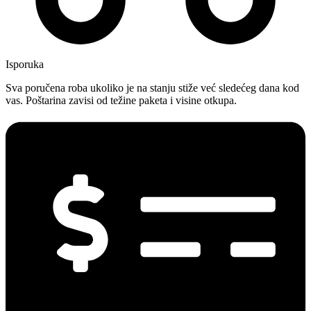
Isporuka
Sva poručena roba ukoliko je na stanju stiže već sledećeg dana kod
vas. Poštarina zavisi od težine paketa i visine otkupa.