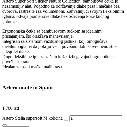
Artero Super Soft Slicker Nature Collection bambusova četka je
nezamenljiv alat. Pogodno za održavanje dlake pasa i mačaka bez
čvorova, rastresite i sa volumenom. Zahvaljujući svojim fleksibilnim
iglama, odvaja pramenove dlake bez oštećenja kože kućnog
ljubimca.
Ergonomska četka sa bambusovom ručkom sa idealnim
pristajanjem, što olakšava manevrisanje.
Integrisan sa sistemom vazdušnog jastuka, koji omogućava
metalnim iglama da pokriju veću površinu dok istovremeno štite
integritet dlake.
Duge fleksibilne igle za zaštitu kože, izbegavajući ogrebotine i
površinske rane.
Idealan za pse i mačke malih rasa.
Artero made in Spain
1,700
rsd
Artero Stella supersoft M količina