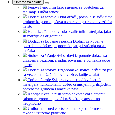
Oprema za salone
Fenovi
Fenovi za brzo sušenje, sa postoljem za
feniranje i ručni fenovi
Dodaci za fenove
Zidni držači, postolja sa točkićima
i rukom koja omogućava usmeravanje protoka vazduha
na sto
Kade
Izrađene od visokokvalitetnih materijala, jako
su izdržljive i dugotrajne
Dodaci za kupanje i peškiri
Dodaci za kupanje
pomažu i olakšavaju proces kupanja i sušenja pasa i
mačaka
Stolovi za šišanje
Svi stolovi iz ponude dolaze sa
držačem i vezicom, a radna površina je od neklizajuće
gume
Dodaci za stolove
Ergonomske stolice, držači za pse
sa vezicom, držači fenova, vezice, kutije za alat
Torbe i futrole
Svi proizvodi su od kvalitetnih
materijala, funkcionalni, dobro osmišljeni i prilagođeni
potrebama grumera i vlasnika pasa
Kecelje
Kecelje nisu samo dekorativni element u
salonu za grooming, već i nešto što je apsolutno
neophodno
Uniforme
Pored estetske dimenzije unforme su
takođe i izuzetno praktične