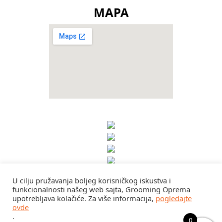
MAPA
U cilju pružavanja boljeg korisničkog iskustva i
funkcionalnosti našeg web sajta, Grooming Oprema
upotrebljava kolačiće. Za više informacija,
pogledajte
ovde
.
0