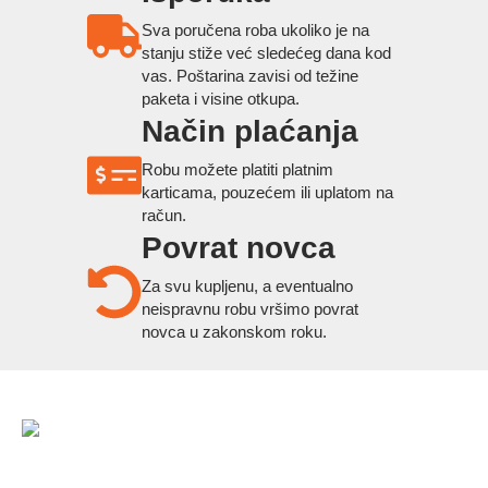
Sva poručena roba ukoliko je na
stanju stiže već sledećeg dana kod
vas. Poštarina zavisi od težine
paketa i visine otkupa.
Način plaćanja
Robu možete platiti platnim
karticama, pouzećem ili uplatom na
račun.
Povrat novca
Za svu kupljenu, a eventualno
neispravnu robu vršimo povrat
novca u zakonskom roku.