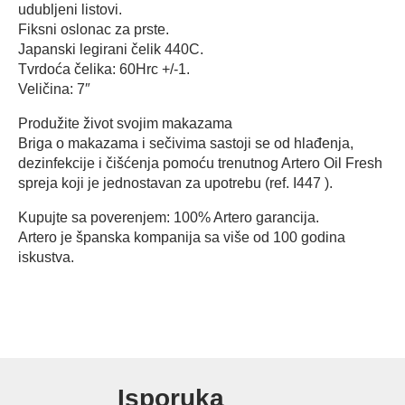
udubljeni listovi.
Fiksni oslonac za prste.
Japanski legirani čelik 440C.
Tvrdoća čelika: 60Hrc +/-1.
Veličina: 7″
Produžite život svojim makazama
Briga o makazama i sečivima sastoji se od hlađenja,
dezinfekcije i čišćenja pomoću trenutnog Artero Oil Fresh
spreja koji je jednostavan za upotrebu (ref. I447 ).
Kupujte sa poverenjem: 100% Artero garancija.
Artero je španska kompanija sa više od 100 godina
iskustva.
Isporuka