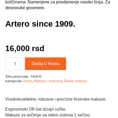
količinama. Namenjene za pravljenenje master linija. Za
desnoruke groomere.
Artero since 1909.
16,000
rsd
MAKAZE
MAGNUM
Dodaj U Korpu
RAVNE
7''
količina
T45870
Šifra proizvoda:
Kategorije:
,
,
Artero
Makaze i mašinice
Ravne makaze
Visokokvalitetne, robusne i precizne frizerske makaze.
Ergonomski Off-Set dizajn ručke.
Makaze za sečenje sa mikro zubima 1 sečivo.