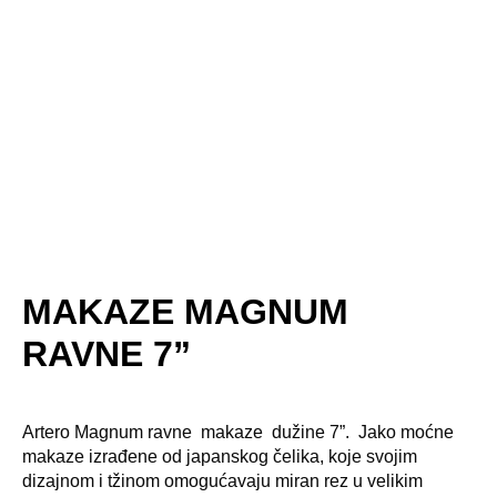
MAKAZE MAGNUM
RAVNE 7”
Artero Magnum ravne makaze dužine 7”. Jako moćne
makaze izrađene od japanskog čelika, koje svojim
dizajnom i tžinom omogućavaju miran rez u velikim