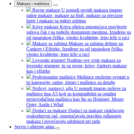
Makaze i mašinice
Ravne makaze
U ponudi ravnih makaza imamo
radne makaze, makaze za finiš, makaze za precizne
linije i makaze sa mikro zubima
Krive makaze
Kriva oštrica omogućava pravljenje
uglova čak i na najteže dostupnim mestima. Izrađene su
od japanskog čelika, visoko kvalitetne, lepo leže u ruci
Makaze sa zubima
Makaze sa zubima delimo na
Čankers i Efirirke. Izrađene su od japanskog čelika,
visoko kvalitetne, lepo leže u ruci
Levoruki grumeri
Nudimo sve vrste makaza za
levoruke grumere, tu su ravne, krive, čankers makaze
kao i efirirke
Profesionalne mašinice
Mašinice možemo svrstati u
tri kategorije: radne, trimer i mašinice za detalje
Noževi, nastavci, ulja
U ponudi imamo noževe za
mašinice tipa A5 koji su kompatibilni sa ostalim
proizvođačima mašinica kao što su Heiniger, Moser,
Oster, Andis i Whal
Dodaci za makaze
Dodaci za makaze olakšavaju
svakodnevni rad, omogućavaju pravilno odlaganje
makaza i povećavaju udobnost pri radu
Servis i oštrenje alata