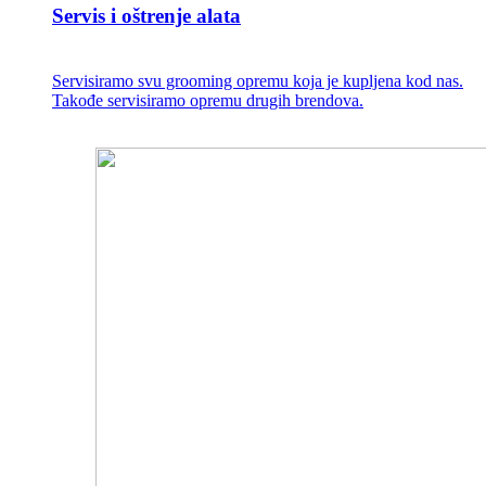
Servis i oštrenje alata
Servisiramo svu grooming opremu koja je kupljena kod nas.
Takođe servisiramo opremu drugih brendova.