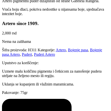
Artero pigmentni puder dizajniran od strane Gabriela Rangela.
Vraća boju dlaci, pokriva nedosttke u nijansama boje, ujednačava
intezitet boje.
Artero since 1909.
2,000
rsd
Nema na zalihama
Šifra proizvoda:
H311
Kategorije:
Artero
,
Bojenje pasa
,
Bojenje
pasa Artero
,
Puderi
,
Puderi Artero
Uputstvo za korišćenje:
Uzmete malu količinu pigmenta i četkicom za nanošenje pudera
utrljate na željeno mesto ili regiju.
Uklanja se kupanjem ili vlažnim maramicama.
Pakovanje: 75gr