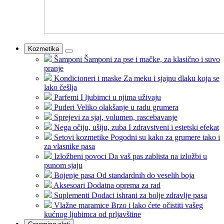
Kozmetika
Šamponi
Šamponi za pse i mačke, za klasično i suvo
pranje
Kondicioneri i maske
Za meku i sjajnu dlaku koja se
lako češlja
Parfemi
I ljubimci u njima uživaju
Puderi
Veliko olakšanje u radu grumera
Sprejevi
za sjaj, volumen, rascebavanje
Nega očiju, ušiju, zuba
I zdravstveni i estetski efekat
Setovi kozmetike
Pogodni su kako za grumere tako i
za vlasnike pasa
Izložbeni povoci
Da vaš pas zablista na izložbi u
punom sjaju
Bojenje pasa
Od standardnih do veselih boja
Aksesoari
Dodatna oprema za rad
Suplementi
Dodaci ishrani za bolje zdravlje pasa
Vlažne maramice
Brzo i lako ćete očistiti vašeg
kućnog ljubimca od prljavštine