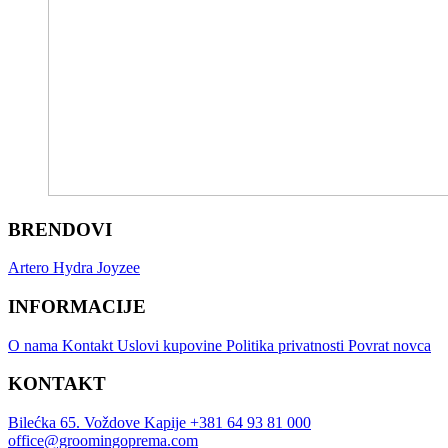
BRENDOVI
Artero
Hydra
Joyzee
INFORMACIJE
O nama
Kontakt
Uslovi kupovine
Politika privatnosti
Povrat novca
KONTAKT
Bilećka 65. Voždove Kapije
+381 64 93 81 000
office@groomingoprema.com