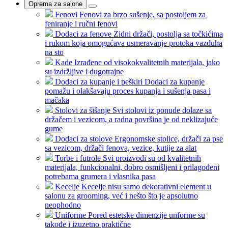
Oprema za salone
Fenovi
Fenovi za brzo sušenje, sa postoljem za
feniranje i ručni fenovi
Dodaci za fenove
Zidni držači, postolja sa točkićima
i rukom koja omogućava usmeravanje protoka vazduha
na sto
Kade
Izrađene od visokokvalitetnih materijala, jako
su izdržljive i dugotrajne
Dodaci za kupanje i peškiri
Dodaci za kupanje
pomažu i olakšavaju proces kupanja i sušenja pasa i
mačaka
Stolovi za šišanje
Svi stolovi iz ponude dolaze sa
držačem i vezicom, a radna površina je od neklizajuće
gume
Dodaci za stolove
Ergonomske stolice, držači za pse
sa vezicom, držači fenova, vezice, kutije za alat
Torbe i futrole
Svi proizvodi su od kvalitetnih
materijala, funkcionalni, dobro osmišljeni i prilagođeni
potrebama grumera i vlasnika pasa
Kecelje
Kecelje nisu samo dekorativni element u
salonu za grooming, već i nešto što je apsolutno
neophodno
Uniforme
Pored estetske dimenzije unforme su
takođe i izuzetno praktične