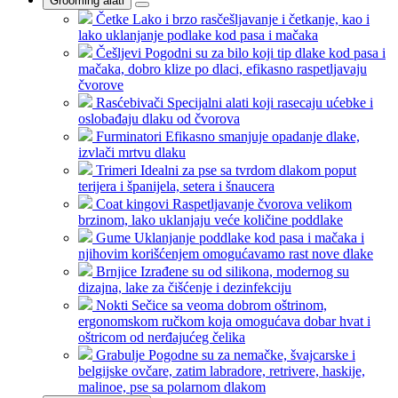
Grooming alati
Četke
Lako i brzo rasčešljavanje i četkanje, kao i
lako uklanjanje podlake kod pasa i mačaka
Češljevi
Pogodni su za bilo koji tip dlake kod pasa i
mačaka, dobro klize po dlaci, efikasno raspetljavaju
čvorove
Rasćebivači
Specijalni alati koji rasecaju ućebke i
oslobađaju dlaku od čvorova
Furminatori
Efikasno smanjuje opadanje dlake,
izvlači mrtvu dlaku
Trimeri
Idealni za pse sa tvrdom dlakom poput
terijera i španijela, setera i šnaucera
Coat kingovi
Raspetljavanje čvorova velikom
brzinom, lako uklanjaju veće količine poddlake
Gume
Uklanjanje poddlake kod pasa i mačaka i
njihovim korišćenjem omogućavamo rast nove dlake
Brnjice
Izrađene su od silikona, modernog su
dizajna, lake za čišćenje i dezinfekciju
Nokti
Sečice sa veoma dobrom oštrinom,
ergonomskom ručkom koja omogućava dobar hvat i
oštricom od nerđajućeg čelika
Grabulje
Pogodne su za nemačke, švajcarske i
belgijske ovčare, zatim labradore, retrivere, haskije,
malinoe, pse sa polarnom dlakom